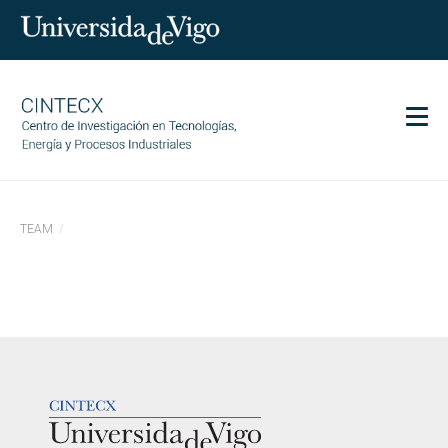
Men
CINTECX
TEAM
Investigación
Transferencia
Servizos
Ciencia e sociedade
Comunicación
LOGOTIPO
Igualdade