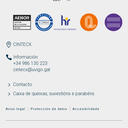
Buscar
Twitter
Instagram
Youtube
Linkedin
BUSCAR
Search
ES
EN
por:
ENDEREZO
CINTECX
Información
+34 986 130 223
cintecx@uvigo.gal
Contacto
Caixa de queixas, suxestións e parabéns
MENÚ ADICIONAL
Aviso legal
Protección de datos
Accesibilidade