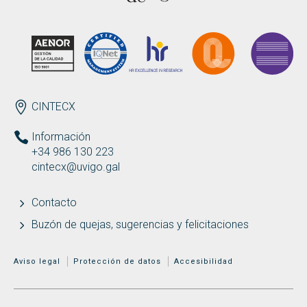
Buscar
Twitter
Instagram
Youtube
Linkedin
BUSCAR
Search
GL
EN
por:
ENDEREZO ES
CINTECX
Información
+34 986 130 223
cintecx@uvigo.gal
Contacto
Buzón de quejas, sugerencias y felicitaciones
MENÚ ADICIONAL
Aviso legal
Protección de datos
Accesibilidad