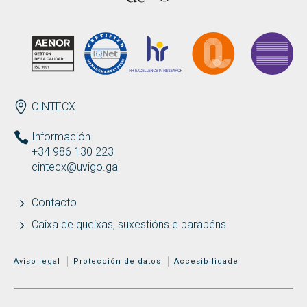
Buscar
Twitter
Instagram
Youtube
Linkedin
BUSCAR
Search
ES
EN
por:
ENDEREZO
CINTECX
Información
+34 986 130 223
cintecx@uvigo.gal
Contacto
Caixa de queixas, suxestións e parabéns
MENÚ ADICIONAL
Aviso legal
Protección de datos
Accesibilidade