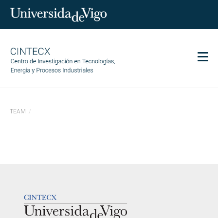
Men
CINTECX
TEAM
Investigación
Transferencia
Servizos
Ciencia e sociedade
Comunicación
LOGOTIPO
Igualdade