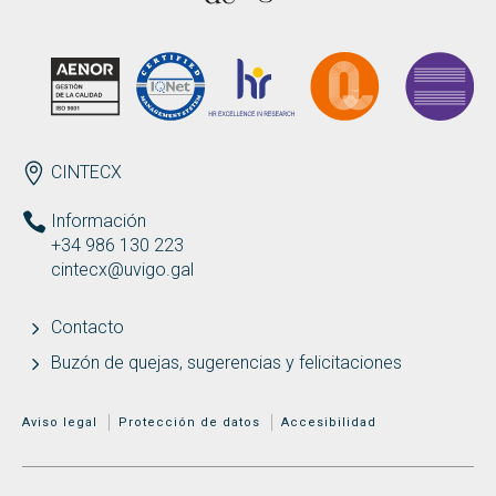
Buscar
Twitter
Instagram
Youtube
Linkedin
BUSCAR
Search
GL
EN
por:
ENDEREZO ES
CINTECX
Información
+34 986 130 223
cintecx@uvigo.gal
Contacto
Buzón de quejas, sugerencias y felicitaciones
MENÚ ADICIONAL
Aviso legal
Protección de datos
Accesibilidad