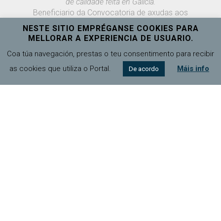
de calidade feita en Galicia.
Beneficiario da Convocatoria de axudas aos
centros de investigación do Sistema Universitario
NESTE SITIO EMPRÉGANSE COOKIES PARA
de Galicia, cofinanciada pola Unión Europea
MELLORAR A EXPERIENCIA DE USUARIO.
(ED431G)
Coa túa navegación, prestas o teu consentimento para recibir
as cookies que utiliza o Portal.
Máis info
De acordo