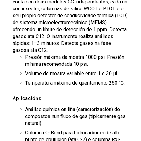
conta con dous módulos GC independentes, cada un
con inxector, columnas de sílice WCOT e PLOT, e o
Buscar
Twitter
Instagram
Youtube
Linkedin
BUSCAR
seu propio detector de conducividade térmica (TCD)
Search
ES
EN
por:
de sistema microelectromecánico (MEMS),
ofrecendo un límite de detección de 1 ppm. Detecta
gases ata C12. O instrumento realiza análises
rápidas: 1–3 minutos. Detecta gases na fase
gasosa ata C12.
Presión máxima da mostra 1000 psi. Presión
mínima recomendada 10 psi.
Volume de mostra variable entre 1 e 30 µL.
Temperatura máxima de quentamento 250 °C.
Aplicacións
Análise química en liña (caracterización) de
compostos nun fluxo de gas (tipicamente gas
natural).
Columna Q-Bond para hidrocarburos de alto
punto de ebullición (ata C-7) e columna Rxi-