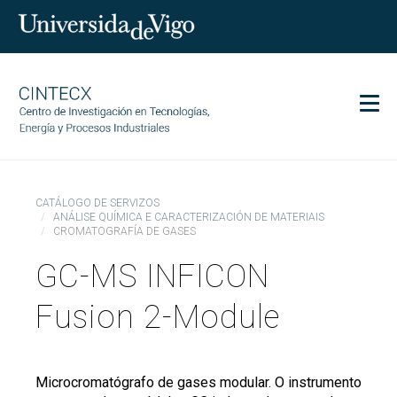
Men
CINTECX
CATÁLOGO DE SERVIZOS
Investigación
ANÁLISE QUÍMICA E CARACTERIZACIÓN DE MATERIAIS
CROMATOGRAFÍA DE GASES
Transferencia
GC-MS INFICON
Servizos
Ciencia e sociedade
Fusion 2-Module
Comunicación
Igualdade
Microcromatógrafo de gases modular. O instrumento