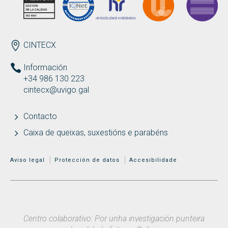
ENDEREZO
CINTECX
Información
+34 986 130 223
cintecx@uvigo.gal
Contacto
Caixa de queixas, suxestións e parabéns
MENÚ ADICIONAL
Aviso legal
Protección de datos
Accesibilidade
Centro colaborativo: Por unha investigación punteira