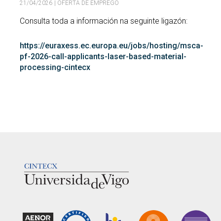
21/04/2026
| OFERTA DE EMPREGO
Buscar
Twitter
Instagram
Youtube
Linkedin
Consulta toda a información na seguinte ligazón:
BUSCAR
Search
ES
EN
por:
https://euraxess.ec.europa.eu/jobs/hosting/msca-
pf-2026-call-applicants-laser-based-material-
processing-cintecx
LOGOTIPO