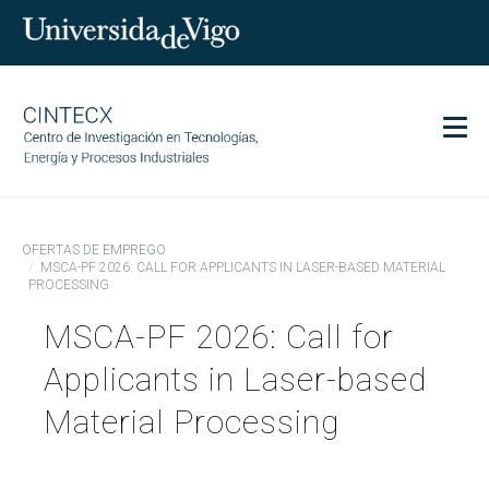
Men
CINTECX
OFERTAS DE EMPREGO
Investigación
MSCA-PF 2026: CALL FOR APPLICANTS IN LASER-BASED MATERIAL
PROCESSING
Transferencia
MSCA-PF 2026: Call for
Servizos
Ciencia e sociedade
Applicants in Laser-based
Comunicación
Material Processing
Igualdade