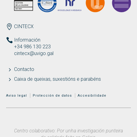
ENDEREZO
CINTECX
Información
+34 986 130 223
cintecx@uvigo.gal
Contacto
Caixa de queixas, suxestións e parabéns
MENÚ ADICIONAL
Aviso legal
Protección de datos
Accesibilidade
Centro colaborativo: Por unha investigación punteira