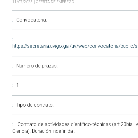
11/07/2025
| OFERTA DE EMPREGO
Buscar
Twitter
Instagram
Youtube
Linkedin
BUSCAR
Search
ES
EN
por:
Convocatoria:
https://secretaria.uvigo.gal/uv/web/convocatoria/public
Número de prazas:
1
Tipo de contrato:
Contrato de actividades científico-técnicas (art 23bis L
Ciencia). Duración indefinida .