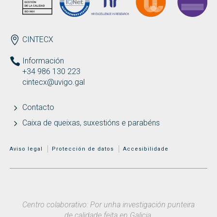
ENDEREZO
CINTECX
Información
+34 986 130 223
cintecx@uvigo.gal
Contacto
Caixa de queixas, suxestións e parabéns
MENÚ ADICIONAL
Aviso legal
Protección de datos
Accesibilidade
Centro colaborativo: Por unha investigación punteira
de calidade feita en Galicia.