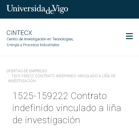
Men
CINTECX
OFERTAS DE EMPREGO
Investigación
1525-159222 CONTRATO INDEFINIDO VINCULADO A LIÑA DE
INVESTIGACIÓN
Transferencia
1525-159222 Contrato
Servizos
Ciencia e sociedade
indefinido vinculado a liña
Comunicación
de investigación
Igualdade