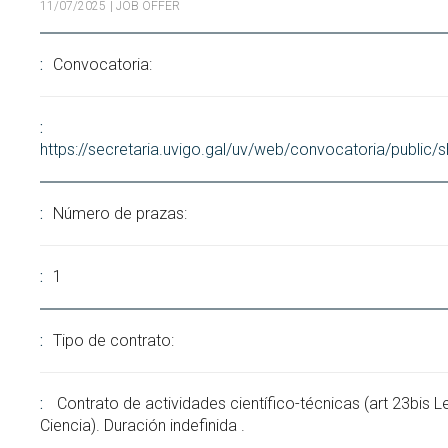
11/07/2025
| JOB OFFER
Search
Twitter
Instagram
Youtube
Linkedin
SEARCH
Search
GL
ES
for:
Convocatoria:
https://secretaria.uvigo.gal/uv/web/convocatoria/public
Número de prazas:
1
Tipo de contrato:
Contrato de actividades científico-técnicas (art 23bis L
Ciencia). Duración indefinida .