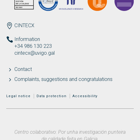
ENDEREZO EN
CINTECX
Information
+34 986 130 223
cintecx@uvigo.gal
Contact
Complaints, suggestions and congratulations
MENÚ ADICIONAL
Legal notice
Data protection
Accessibility
Centro colaborativo: Por unha investigación punteira
de calidade feita en Galicia.