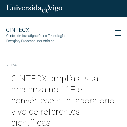
Men
CINTECX
NOVAS
Investigación
CINTECX amplía a súa
Transferencia
Servizos
presenza no 11F e
Ciencia e sociedade
convértese nun laboratorio
Comunicación
vivo de referentes
Igualdade
científicas