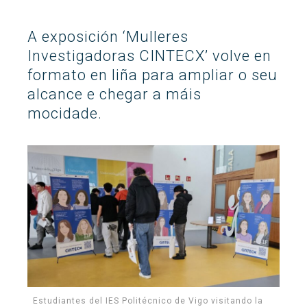
Buscar
Twitter
Instagram
Youtube
Linkedin
BUSCAR
Search
A exposición ‘Mulleres
ES
EN
por:
Investigadoras CINTECX’ volve en
formato en liña para ampliar o seu
alcance e chegar a máis
mocidade.
Estudiantes del IES Politécnico de Vigo visitando la