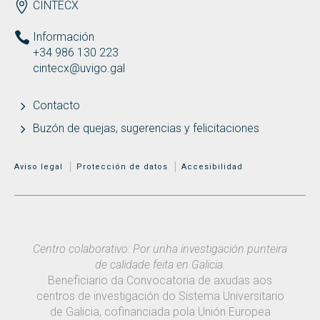
ENDEREZO ES
CINTECX
Información
+34 986 130 223
cintecx@uvigo.gal
Contacto
Buzón de quejas, sugerencias y felicitaciones
MENÚ ADICIONAL
Aviso legal
Protección de datos
Accesibilidad
Centro colaborativo: Por unha investigación punteira
de calidade feita en Galicia.
Beneficiario da Convocatoria de axudas aos
centros de investigación do Sistema Universitario
de Galicia, cofinanciada pola Unión Europea