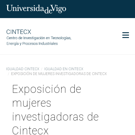
Men
CINTECX
IGUALDAD CINTECX
IGUALDAD EN CINTECX
Investigación
EXPOSICIÓN DE MUJERES INVESTIGADORAS DE CINTECX
Transferencia
Exposición de
Servicios
mujeres
Ciencia y sociedad
Comunicación
investigadoras de
Igualdad
Cintecx