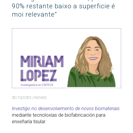
90% restante baixo a superficie é
Buscar
Twitter
Instagram
Youtube
Linkedin
moi relevante”
BUSCAR
Search
ES
EN
por:
02/10/2025
| NOVAS
Investigo no desenvolvemento de novos biomateriais
mediante tecnoloxías de biofabricación para
enxeñaría tisular.