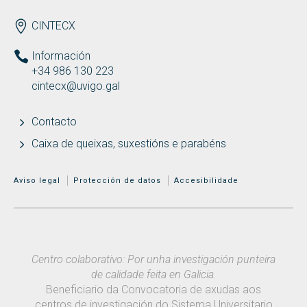
ENDEREZO
CINTECX
Información
+34 986 130 223
cintecx@uvigo.gal
Contacto
Caixa de queixas, suxestións e parabéns
MENÚ ADICIONAL
Aviso legal
Protección de datos
Accesibilidade
Centro colaborativo: Por unha investigación punteira
de calidade feita en Galicia.
Beneficiario da Convocatoria de axudas aos
centros de investigación do Sistema Universitario