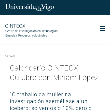
Men
CINTECX
NOVAS
Investigación
Calendario CINTECX:
Transferencia
Servizos
Outubro con Miriam López
Ciencia e sociedade
Comunicación
“O traballo da muller na
Igualdade
investigación aseméllase a un
iceberg: só vemos o 10%, pero o