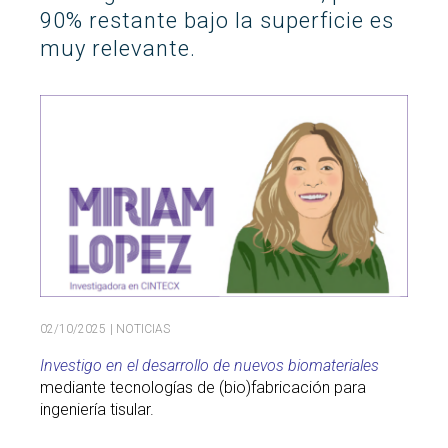
90% restante bajo la superficie es
Buscar
Twitter
Instagram
Youtube
Linkedin
muy relevante.
BUSCAR
Search
GL
EN
por:
02/10/2025
| NOTICIAS
Investigo en el desarrollo de nuevos biomateriales
mediante tecnologías de (bio)fabricación para
ingeniería tisular.