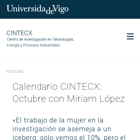
Men
CINTECX
NOTICIAS
Investigación
Calendario CINTECX:
Transferencia
Servicios
Octubre con Miriam López
Ciencia y sociedad
Comunicación
«El trabajo de la mujer en la
Igualdad
investigación se asemeja a un
iceberg: solo vemos el 10%, pero el