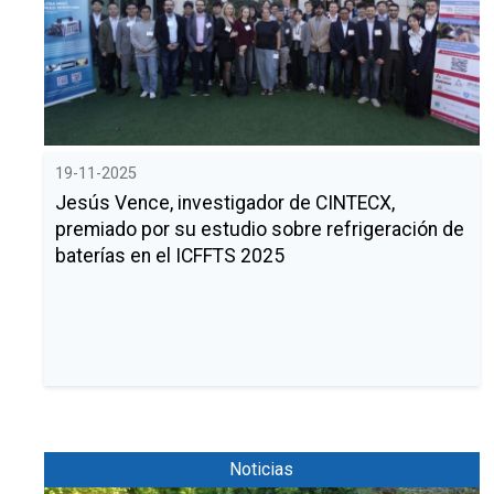
Comunicación
Catálogo de servicios
Contribuciones a congresos
Divulgación científica
Spin offs
Tesis
Igualdad
Alerta verde
Noticias
Eventos
Política de Igualdad
Calendario
Igualdad en la investigación
Buscar
Twitter
Instagram
Youtube
Linkedin
Prensa
BUSCAR
Search
GL
EN
Igualdad en CINTECX
por:
19-11-2025
Jesús Vence, investigador de CINTECX,
premiado por su estudio sobre refrigeración de
baterías en el ICFFTS 2025
Noticias