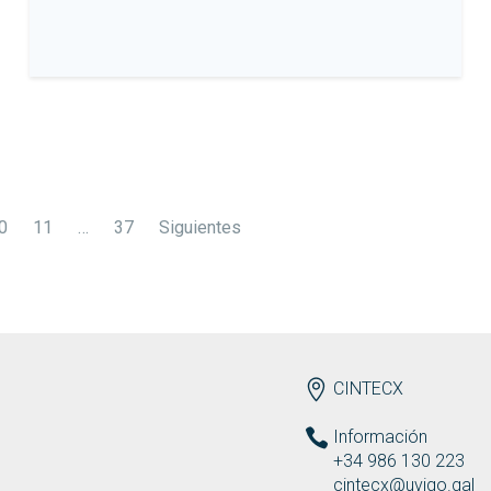
0
11
…
37
Siguientes
ENDEREZO ES
CINTECX
Información
+34 986 130 223
cintecx@uvigo.gal