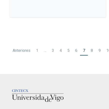
Paginación
Anteriores
1
…
3
4
5
6
7
8
9
1
de
entradas
LOGOTIPO