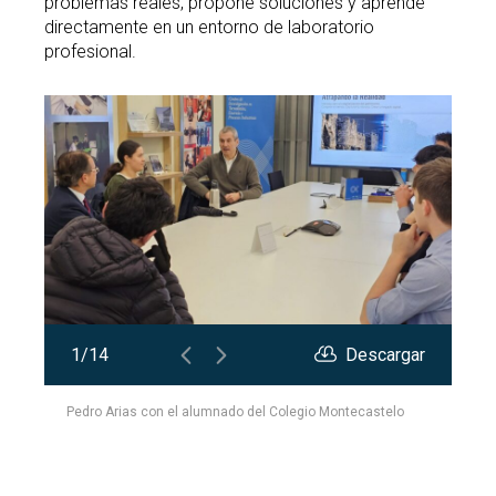
problemas reales, propone soluciones y aprende
directamente en un entorno de laboratorio
profesional.
Abrir
Abrir
1/14
Descargar
Pedro Arias con el alumnado del Colegio Montecastelo
ar