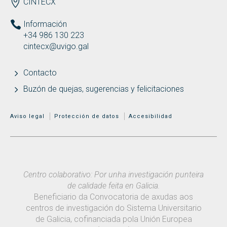
ENDEREZO ES
CINTECX
Información
+34 986 130 223
cintecx@uvigo.gal
Contacto
Buzón de quejas, sugerencias y felicitaciones
MENÚ ADICIONAL
Aviso legal
Protección de datos
Accesibilidad
Centro colaborativo: Por unha investigación punteira
de calidade feita en Galicia.
Beneficiario da Convocatoria de axudas aos
centros de investigación do Sistema Universitario
de Galicia, cofinanciada pola Unión Europea