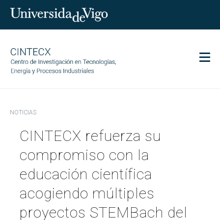
Men
CINTECX
NOTICIAS
Investigación
CINTECX refuerza su
Transferencia
Servicios
compromiso con la
Ciencia y sociedad
educación científica
Comunicación
acogiendo múltiples
Igualdad
proyectos STEMBach del