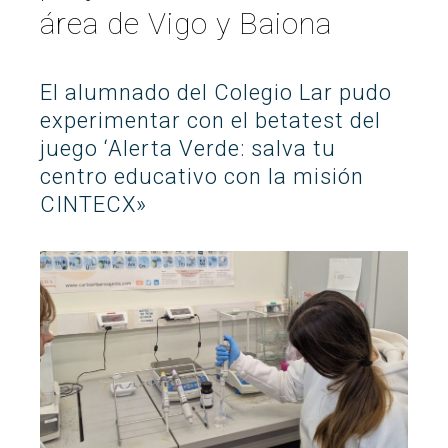
área de Vigo y Baiona
Buscar
Twitter
Instagram
Youtube
Linkedin
BUSCAR
Search
GL
EN
por:
El alumnado del Colegio Lar pudo
experimentar con el betatest del
juego ‘Alerta Verde: salva tu
centro educativo con la misión
CINTECX»