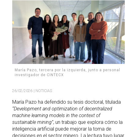
Buscar
Twitter
Instagram
Youtube
Linkedin
BUSCAR
Search
GL
EN
por:
María Pazo, tercera por la izquierda, junto a personal
investigador de CINTECX
26/02/2026
| NOTICIAS
María Pazo ha defendido su tesis doctoral, titulada
“Development and optimization of decentralized
machine learning models in the context of
sustainable mining”
, un trabajo que explora cómo la
inteligencia artificial puede mejorar la toma de
decisiones en el sector minero. La lectura tuvo lugar