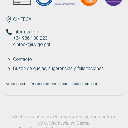
ENDEREZO ES
CINTECX
Información
+34 986 130 223
cintecx@uvigo.gal
Contacto
Buzón de quejas, sugerencias y felicitaciones
MENÚ ADICIONAL
Aviso legal
Protección de datos
Accesibilidad
Centro colaborativo: Por unha investigación punteira
de calidade feita en Galicia.