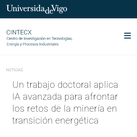
Men
CINTECX
NOTICIAS
Investigación
Un trabajo doctoral aplica
Transferencia
Servicios
IA avanzada para afrontar
Ciencia y sociedad
los retos de la minería en
Comunicación
transición energética
Igualdad