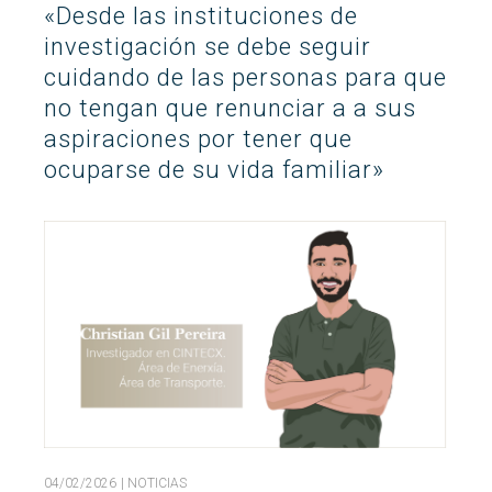
«Desde las instituciones de
Buscar
investigación se debe seguir
Twitter
Instagram
Youtube
Linkedin
BUSCAR
Search
GL
EN
por:
cuidando de las personas para que
no tengan que renunciar a a sus
aspiraciones por tener que
ocuparse de su vida familiar»
04/02/2026
| NOTICIAS