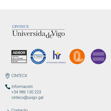
LOGOTIPO
ENDEREZO ES
CINTECX
Información
+34 986 130 223
cintecx@uvigo.gal
Contacto