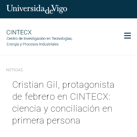
Men
CINTECX
NOTICIAS
Investigación
Cristian Gil, protagonista
Transferencia
Servicios
de febrero en CINTECX:
Ciencia y sociedad
ciencia y conciliación en
Comunicación
primera persona
Igualdad