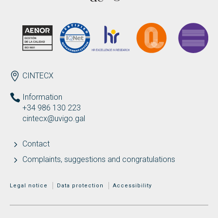
Search
Twitter
Instagram
Youtube
Linkedin
SEARCH
Search
GL
ES
for:
ENDEREZO EN
CINTECX
Information
+34 986 130 223
cintecx@uvigo.gal
Contact
Complaints, suggestions and congratulations
MENÚ ADICIONAL
Legal notice
Data protection
Accessibility