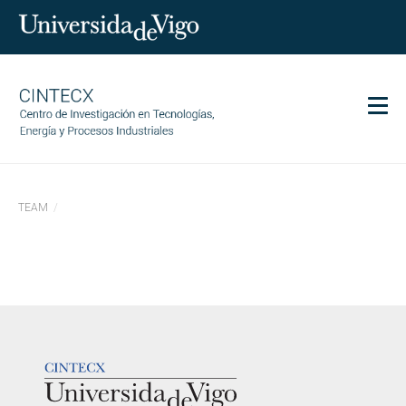
Men
CINTECX
TEAM
Research
Transfer
Services
Science and society
Communication
LOGOTIPO
Equality