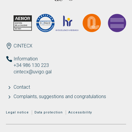
Search
Twitter
Instagram
Youtube
Linkedin
SEARCH
Search
GL
ES
for:
ENDEREZO EN
CINTECX
Information
+34 986 130 223
cintecx@uvigo.gal
Contact
Complaints, suggestions and congratulations
MENÚ ADICIONAL
Legal notice
Data protection
Accessibility