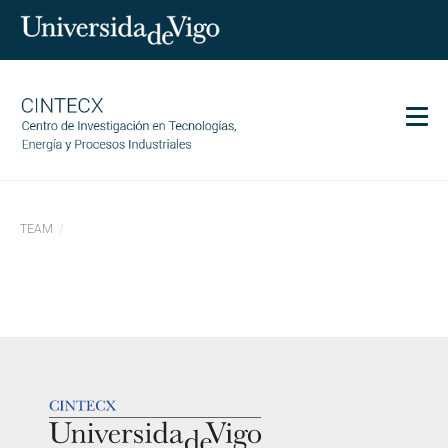
Men
CINTECX
TEAM
Research
Transfer
Services
Science and society
Communication
LOGOTIPO
Equality