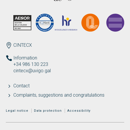
Search
Twitter
Instagram
Youtube
Linkedin
SEARCH
Search
GL
ES
for:
ENDEREZO EN
CINTECX
Information
+34 986 130 223
cintecx@uvigo.gal
Contact
Complaints, suggestions and congratulations
MENÚ ADICIONAL
Legal notice
Data protection
Accessibility