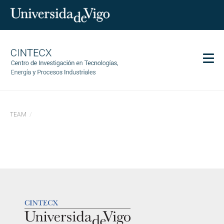
Men
CINTECX
TEAM
Research
Transfer
Services
Science and society
Communication
LOGOTIPO
Equality