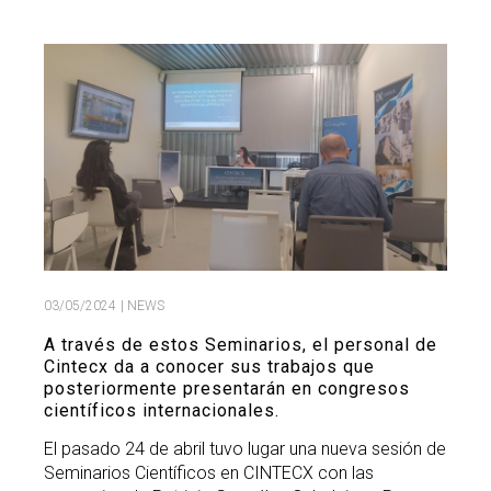
Search
Twitter
Instagram
Youtube
Linkedin
SEARCH
Search
GL
ES
for:
03/05/2024
| NEWS
A través de estos Seminarios, el personal de
Cintecx da a conocer sus trabajos que
posteriormente presentarán en congresos
científicos internacionales.
El pasado 24 de abril tuvo lugar una nueva sesión de
Seminarios Científicos en CINTECX con las