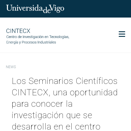
Men
CINTECX
NEWS
Research
Los Seminarios Científicos
Transfer
Services
CINTECX, una oportunidad
Science and society
para conocer la
Communication
investigación que se
Equality
desarrolla en el centro