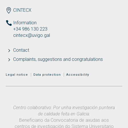
ENDEREZO EN
CINTECX
Information
+34 986 130 223
cintecx@uvigo.gal
Contact
Complaints, suggestions and congratulations
MENÚ ADICIONAL
Legal notice
Data protection
Accessibility
Centro colaborativo: Por unha investigación punteira
de calidade feita en Galicia.
Beneficiario da Convocatoria de axudas aos
centros de investigación do Sistema Universitario