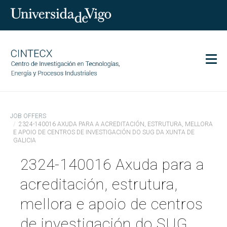
Men
CINTECX
JOB OFFERS
Research
2324-140016 AXUDA PARA A ACREDITACIÓN, ESTRUTURA, MELLORA
E APOIO DE CENTROS DE INVESTIGACIÓN DO SUG DA XUNTA DE
Transfer
GALICIA
Services
2324-140016 Axuda para a
Science and society
acreditación, estrutura,
Communication
mellora e apoio de centros
Equality
de investigación do SUG