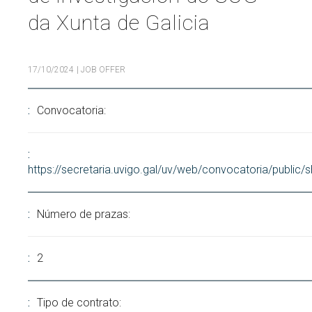
da Xunta de Galicia
Search
Twitter
Instagram
Youtube
Linkedin
SEARCH
Search
GL
ES
for:
17/10/2024
| JOB OFFER
Convocatoria:
https://secretaria.uvigo.gal/uv/web/convocatoria/public
Número de prazas:
2
Tipo de contrato: