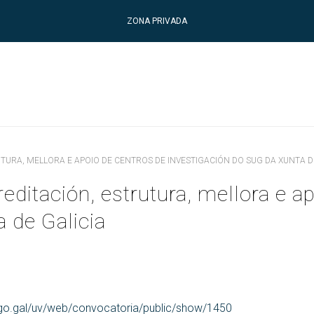
ZONA PRIVADA
UTURA, MELLORA E APOIO DE CENTROS DE INVESTIGACIÓN DO SUG DA XUNTA D
ditación, estrutura, mellora e a
 de Galicia
uvigo.gal/uv/web/convocatoria/public/show/1450