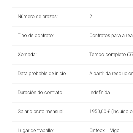
Comunicación
Catálogo de servicios
Contribuciones a congresos
Divulgación científica
Spin offs
Tesis
Igualdad
Alerta verde
Noticias
Número de prazas:
2
Eventos
Política de Igualdad
Calendario
Tipo de contrato:
Contratos para a real
Igualdad en la investigación
Buscar
Twitter
Instagram
Youtube
Linkedin
Prensa
BUSCAR
Search
GL
EN
Igualdad en CINTECX
por:
Xornada:
Tempo completo (37
Data probable de inicio
A partir da resoluci
Duración do contrato
Indefinida
Salario bruto mensual
1950,00 € (incluído 
Lugar de traballo:
Cintecx – Vigo