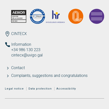
ENDEREZO EN
CINTECX
Information
+34 986 130 223
cintecx@uvigo.gal
Contact
Complaints, suggestions and congratulations
MENÚ ADICIONAL
Legal notice
Data protection
Accessibility