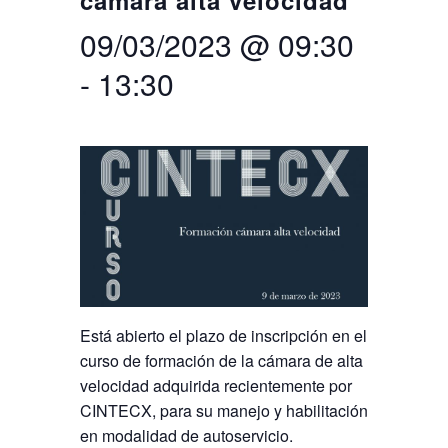
cámara alta velocidad
09/03/2023 @ 09:30
Search
Twitter
Instagram
Youtube
Linkedin
SEARCH
Search
GL
ES
for:
-
13:30
Está abierto el plazo de inscripción en el
curso de formación de la cámara de alta
velocidad adquirida recientemente por
CINTECX, para su manejo y habilitación
en modalidad de autoservicio.