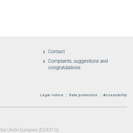
Contact
Complaints, suggestions and
congratulations
MENÚ ADICIONAL
Legal notice
Data protection
Accessibility
 pola Unión Europea (ED431G)