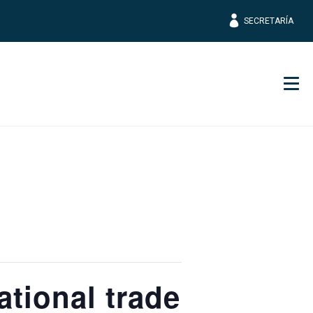
SECRETARÍA
Men
national trade