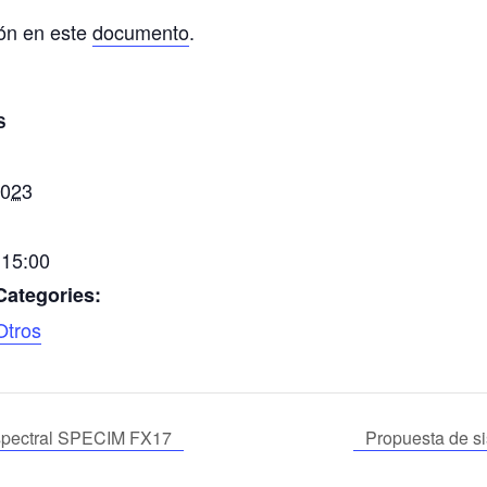
ón en este
documento
.
S
2023
 15:00
Categories:
Otros
spectral SPECIM FX17
Propuesta de s