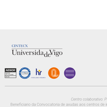
LOGOTIPO
Centro colaborativo: P
Beneficiario da Convocatoria de axudas aos centros de i