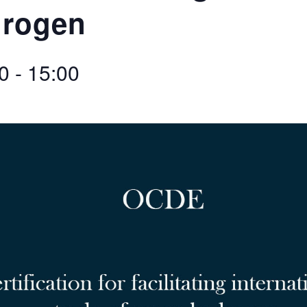
drogen
0
-
15:00