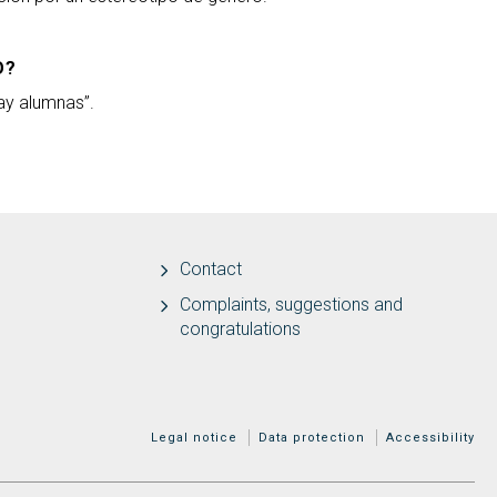
O?
ay alumnas”.
Contact
Complaints, suggestions and
congratulations
MENÚ ADICIONAL
Legal notice
Data protection
Accessibility