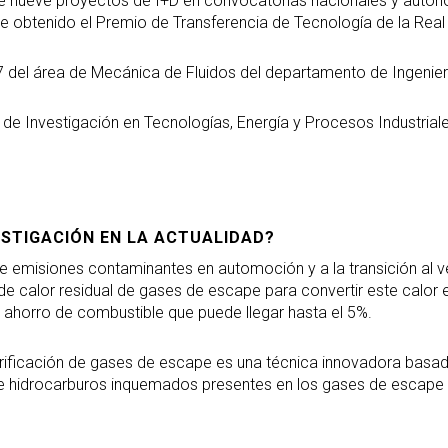
 de nueve proyectos de I+D en convocatorias nacionales y auton
e obtenido el Premio de Transferencia de Tecnología de la Real
97 del área de Mecánica de Fluidos del departamento de Ingenie
 de Investigación en Tecnologías, Energía y Procesos Industriale
ESTIGACIÓN EN LA ACTUALIDAD?
e emisiones contaminantes en automoción y a la transición al veh
 calor residual de gases de escape para convertir este calor e
 ahorro de combustible que puede llegar hasta el 5%.
rificación de gases de escape es una técnica innovadora basada 
hidrocarburos inquemados presentes en los gases de escape y/