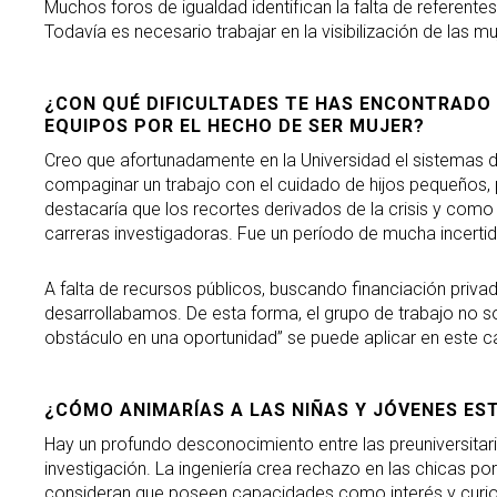
Muchos foros de igualdad identifican la falta de referen
Todavía es necesario trabajar en la visibilización de las m
¿CON QUÉ DIFICULTADES TE HAS ENCONTRADO
EQUIPOS POR EL HECHO DE SER MUJER?
Creo que afortunadamente en la Universidad el sistemas de
compaginar un trabajo con el cuidado de hijos pequeños,
destacaría que los recortes derivados de la crisis y com
carreras investigadoras. Fue un período de mucha incerti
A falta de recursos públicos, buscando financiación priva
desarrollabamos. De esta forma, el grupo de trabajo no s
obstáculo en una oportunidad” se puede aplicar en este 
¿CÓMO ANIMARÍAS A LAS NIÑAS Y JÓVENES EST
Hay un profundo desconocimiento entre las preuniversitari
investigación. La ingeniería crea rechazo en las chicas por
consideran que poseen capacidades como interés y curios