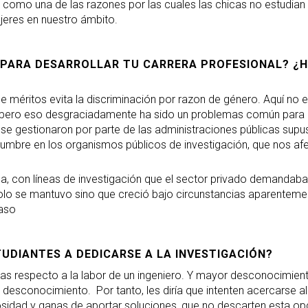
tes como una de las razones por las cuales las chicas no estudi
ujeres en nuestro ámbito.
 PARA DESARROLLAR TU CARRERA PROFESIONAL? ¿
 méritos evita la discriminación por razon de género. Aquí no ex
 pero eso desgraciadamente ha sido un problemas común para l
o se gestionaron por parte de las administraciones públicas sup
dumbre en los organismos públicos de investigación, que nos af
da, con líneas de investigación que el sector privado demandaba
olo se mantuvo sino que creció bajo circunstancias aparentemen
caso
UDIANTES A DEDICARSE A LA INVESTIGACIÓN?
as respecto a la labor de un ingeniero. Y mayor desconocimiento
 desconocimiento. Por tanto, les diría que intenten acercarse al t
idad y ganas de aportar soluciones, que no descarten esta opc