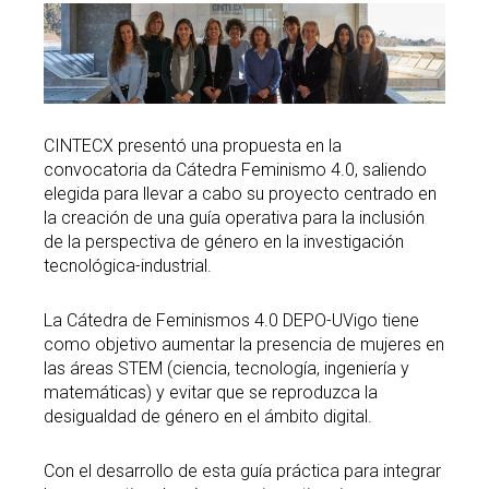
Search
Twitter
Instagram
Youtube
Linkedin
SEARCH
Search
GL
ES
for:
CINTECX presentó una propuesta en la
convocatoria da Cátedra Feminismo 4.0, saliendo
elegida para llevar a cabo su proyecto centrado en
la creación de una guía operativa para la inclusión
de la perspectiva de género en la investigación
tecnológica-industrial.
La Cátedra de Feminismos 4.0 DEPO-UVigo tiene
como objetivo aumentar la presencia de mujeres en
las áreas STEM (ciencia, tecnología, ingeniería y
matemáticas) y evitar que se reproduzca la
desigualdad de género en el ámbito digital.
Con el desarrollo de esta guía práctica para integrar