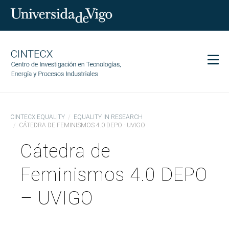
Men
CINTECX
CINTECX EQUALITY
EQUALITY IN RESEARCH
Research
CÁTEDRA DE FEMINISMOS 4.0 DEPO - UVIGO
Transfer
Cátedra de
Services
Feminismos 4.0 DEPO
Science and society
Communication
– UVIGO
Equality