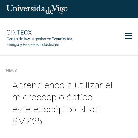
Men
CINTECX
NEWS
Research
Aprendiendo a utilizar el
Transfer
Services
microscopio óptico
Science and society
estereoscópico Nikon
Communication
SMZ25
Equality