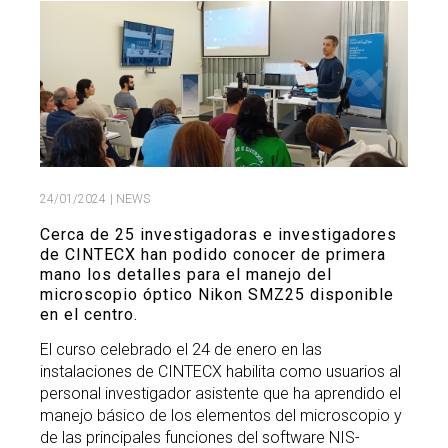
Search
Twitter
Instagram
Youtube
Linkedin
SEARCH
Search
GL
ES
for:
24/01/2024
| NEWS
Cerca de 25 investigadoras e investigadores
de CINTECX han podido conocer de primera
mano los detalles para el manejo del
microscopio óptico Nikon SMZ25 disponible
en el centro.
El curso celebrado el 24 de enero en las
instalaciones de CINTECX habilita como usuarios al
personal investigador asistente que ha aprendido el
manejo básico de los elementos del microscopio y
de las principales funciones del software NIS-