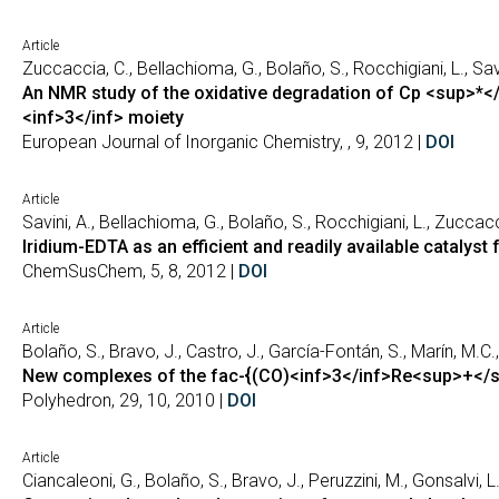
Article
Zuccaccia, C., Bellachioma, G., Bolaño, S., Rocchigiani, L., Savi
An NMR study of the oxidative degradation of Cp <sup>*</s
<inf>3</inf> moiety
European Journal of Inorganic Chemistry, , 9, 2012 |
DOI
Article
Savini, A., Bellachioma, G., Bolaño, S., Rocchigiani, L., Zuccac
Iridium-EDTA as an efficient and readily available catalyst 
ChemSusChem, 5, 8, 2012 |
DOI
Article
Bolaño, S., Bravo, J., Castro, J., García-Fontán, S., Marín, M.C.,
New complexes of the fac-{(CO)<inf>3</inf>Re<sup>+</s
Polyhedron, 29, 10, 2010 |
DOI
Article
Ciancaleoni, G., Bolaño, S., Bravo, J., Peruzzini, M., Gonsalvi, L