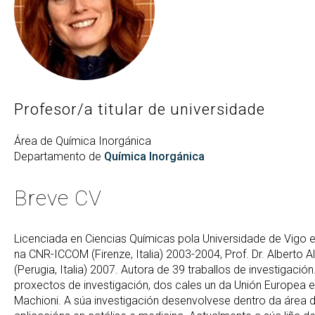
Comunicación
Catálogo de servizos
Achegas a congresos
Divulgación científica
Spin offs
Teses
Igualdade
Alerta verde
Novas
Eventos
Política de igualdade
Calendario
Igualdade na investigación
Buscar
Twitter
Instagram
Youtube
Linkedin
Prensa
BUSCAR
Search
ES
EN
Igualdade en CINTECX
Profesor/a titular de universidade
por:
Área de Química Inorgánica
Departamento de
Química Inorgánica
Breve CV
Licenciada en Ciencias Químicas pola Universidade de Vigo e
na CNR-ICCOM (Firenze, Italia) 2003-2004, Prof. Dr. Alberto Albi
(Perugia, Italia) 2007. Autora de 39 traballos de investigac
proxectos de investigación, dos cales un da Unión Europea e 
Machioni. A súa investigación desenvolvese dentro da área 