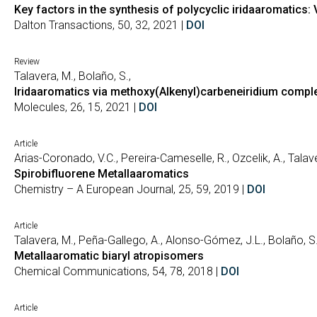
Key factors in the synthesis of polycyclic iridaaromatics
Dalton Transactions, 50, 32, 2021 |
DOI
Review
Talavera, M., Bolaño, S.,
Iridaaromatics via methoxy(Alkenyl)carbeneiridium compl
Molecules, 26, 15, 2021 |
DOI
Article
Arias-Coronado, V.C., Pereira-Cameselle, R., Ozcelik, A., Talav
Spirobifluorene Metallaaromatics
Chemistry – A European Journal, 25, 59, 2019 |
DOI
Article
Talavera, M., Peña-Gallego, A., Alonso-Gómez, J.L., Bolaño, S.
Metallaaromatic biaryl atropisomers
Chemical Communications, 54, 78, 2018 |
DOI
Article