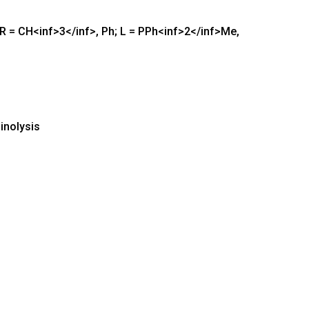
R = CH<inf>3</inf>, Ph; L = PPh<inf>2</inf>Me,
inolysis