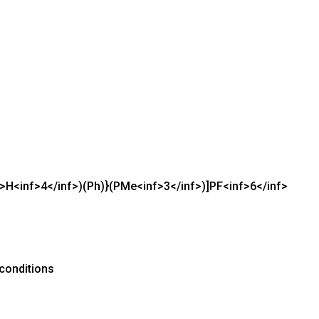
nf>H<inf>4</inf>)(Ph)}(PMe<inf>3</inf>)]PF<inf>6</inf>
 conditions