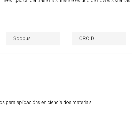
de investigación centrase na síntese e estudo de novos sistemas
Scopus
ORCID
s para aplicacións en ciencia dos materiais