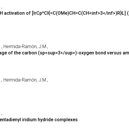
.,
H activation of [IrCp*Cl{=C(OMe)CH=C(CH<inf>3</inf>)R}L] (
 S., Hermida-Ramón, J.M.,
avage of the carbon (sp<sup>3</sup>)-oxygen bond versus am
 S., Hermida-Ramón, J.M.,
.,
entadienyl iridium hydride complexes