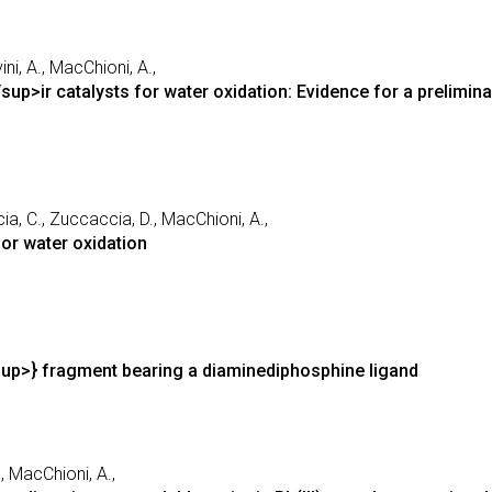
ni, A., MacChioni, A.,
up>ir catalysts for water oxidation: Evidence for a prelimin
cia, C., Zuccaccia, D., MacChioni, A.,
for water oxidation
up>} fragment bearing a diaminediphosphine ligand
., MacChioni, A.,