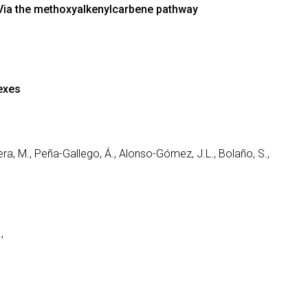
: Via the methoxyalkenylcarbene pathway
exes
era, M., Peña-Gallego, Á., Alonso-Gómez, J.L., Bolaño, S.,
,