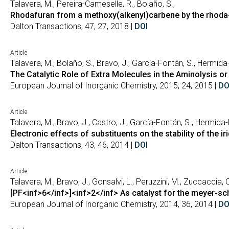
Talavera, M., Pereira-Cameselle, R., Bolaño, S.,
Rhodafuran from a methoxy(alkenyl)carbene by the rhoda-
Dalton Transactions, 47, 27, 2018 |
DOI
Article
Talavera, M., Bolaño, S., Bravo, J., García-Fontán, S., Hermid
The Catalytic Role of Extra Molecules in the Aminolysis o
European Journal of Inorganic Chemistry, 2015, 24, 2015 |
DO
Article
Talavera, M., Bravo, J., Castro, J., García-Fontán, S., Hermida
Electronic effects of substituents on the stability of t
Dalton Transactions, 43, 46, 2014 |
DOI
Article
Talavera, M., Bravo, J., Gonsalvi, L., Peruzzini, M., Zuccaccia, C
[PF<inf>6</inf>]<inf>2</inf> As catalyst for the meyer-sc
European Journal of Inorganic Chemistry, 2014, 36, 2014 |
DO