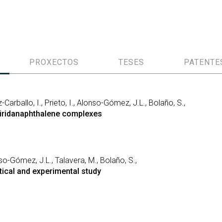
PROXECTOS
TESES
PATENTE
arballo, I., Prieto, I., Alonso-Gómez, J.L., Bolaño, S.,
e iridanaphthalene complexes
so-Gómez, J.L., Talavera, M., Bolaño, S.,
tical and experimental study