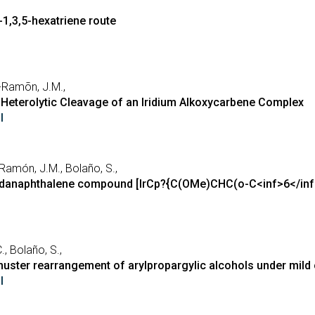
1,3,5-hexatriene route
a-Ramõn, J.M.,
r Heterolytic Cleavage of an Iridium Alkoxycarbene Complex
I
-Ramón, J.M., Bolaño, S.,
he iridanaphthalene compound [IrCp?{C(OMe)CHC(o-C<inf>6</i
., Bolaño, S.,
huster rearrangement of arylpropargylic alcohols under mild
I