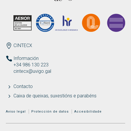
Buscar
Twitter
Instagram
Youtube
Linkedin
BUSCAR
Search
ES
EN
por:
ENDEREZO
CINTECX
Información
+34 986 130 223
cintecx@uvigo.gal
Contacto
Caixa de queixas, suxestións e parabéns
MENÚ ADICIONAL
Aviso legal
Protección de datos
Accesibilidade