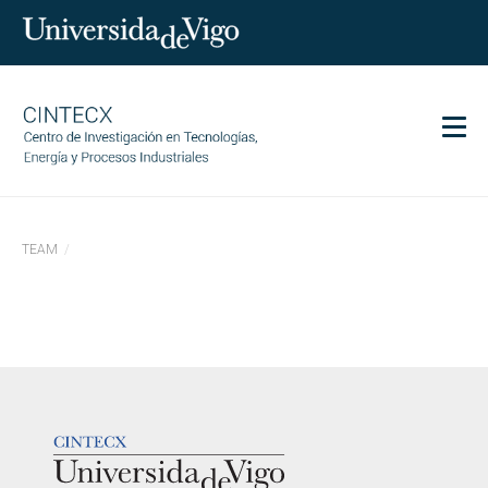
Men
CINTECX
TEAM
Investigación
Transferencia
Servizos
Ciencia e sociedade
Comunicación
LOGOTIPO
Igualdade