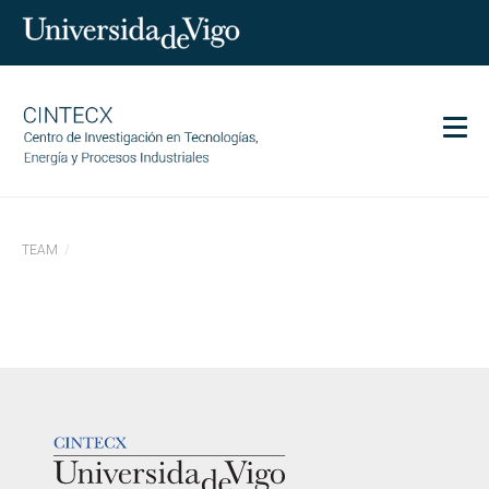
Men
CINTECX
TEAM
Investigación
Transferencia
Servizos
Ciencia e sociedade
Comunicación
LOGOTIPO
Igualdade