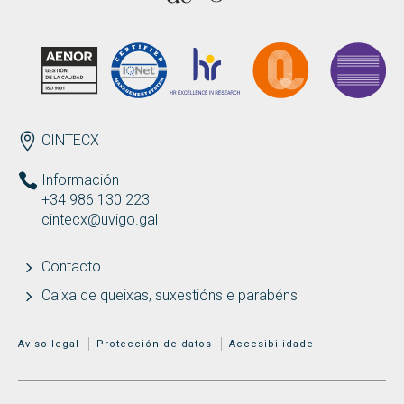
Buscar
Twitter
Instagram
Youtube
Linkedin
BUSCAR
Search
ES
EN
por:
ENDEREZO
CINTECX
Información
+34 986 130 223
cintecx@uvigo.gal
Contacto
Caixa de queixas, suxestións e parabéns
MENÚ ADICIONAL
Aviso legal
Protección de datos
Accesibilidade