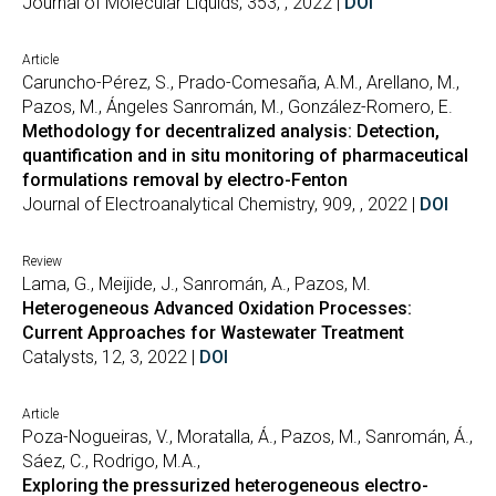
Journal of Molecular Liquids, 353, , 2022 |
DOI
Article
Caruncho-Pérez, S., Prado-Comesaña, A.M., Arellano, M.,
Pazos, M., Ángeles Sanromán, M., González-Romero, E.
Methodology for decentralized analysis: Detection,
quantification and in situ monitoring of pharmaceutical
formulations removal by electro-Fenton
Journal of Electroanalytical Chemistry, 909, , 2022 |
DOI
Review
Lama, G., Meijide, J., Sanromán, A., Pazos, M.
Heterogeneous Advanced Oxidation Processes:
Current Approaches for Wastewater Treatment
Catalysts, 12, 3, 2022 |
DOI
Article
Poza-Nogueiras, V., Moratalla, Á., Pazos, M., Sanromán, Á.,
Sáez, C., Rodrigo, M.A.,
Exploring the pressurized heterogeneous electro-