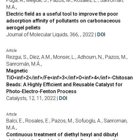
Puga, A., Meijide, J., Pazos, M., Rosales, E., Sanromán,
M.A.,
Electric field as a useful tool to improve the poor
adsorption affinity of pollutants on carbonaceous
aerogel pellets
Journal of Molecular Liquids, 366, , 2022 |
DOI
Article
Rezgui, S., Díez, A.M., Monser, L., Adhoum, N., Pazos, M.,
Sanromán, M.Á.,
Magnetic
TiO<inf>2</inf>/Fe<inf>3</inf>O<inf>4</inf>-Chitosan
Beads: A Highly Efficient and Reusable Catalyst for
Photo-Electro-Fenton Process
Catalysts, 12, 11, 2022 |
DOI
Article
Balci, E., Rosales, E., Pazos, M., Sofuoglu, A., Sanroman,
M.A.,
Continuous treatment of diethyl hexyl and dibutyl