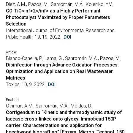
Díez, A.M., Pazos, M., Sanromán, M.Á., Kolen’ko, Y.V.,
GO-TiO<inf>2</inf> as a Highly Performant
Photocatalyst Maximized by Proper Parameters
Selection
International Journal of Environmental Research and
Public Health, 19, 19, 2022 |
DOI
Article
Blanco-Canella, P., Lama, G., Sanromán, M.A., Pazos, M.,
Disinfection through Advance Oxidation Processes:
Optimization and Application on Real Wastewater
Matrices
Toxics, 10, 9, 2022 |
DOI
Erratum
Othman, A.M., Sanromán, M.Á., Moldes, D.
Corrigendum to “Kinetic and thermodynamic study of
laccase cross-linked onto glyoxyl Immobead 150P
carrier: Characterization and application for
beechwood biografting” [Enzym. Microb. Technol. 150