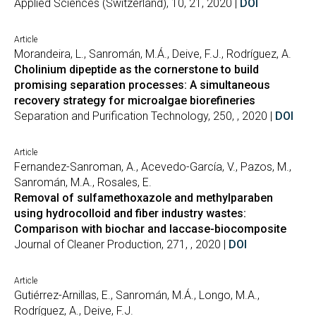
Applied Sciences (Switzerland), 10, 21, 2020 |
DOI
Article
Morandeira, L., Sanromán, M.Á., Deive, F.J., Rodríguez, A.
Cholinium dipeptide as the cornerstone to build
promising separation processes: A simultaneous
recovery strategy for microalgae biorefineries
Separation and Purification Technology, 250, , 2020 |
DOI
Article
Fernandez-Sanroman, A., Acevedo-García, V., Pazos, M.,
Sanromán, M.A., Rosales, E.
Removal of sulfamethoxazole and methylparaben
using hydrocolloid and fiber industry wastes:
Comparison with biochar and laccase-biocomposite
Journal of Cleaner Production, 271, , 2020 |
DOI
Article
Gutiérrez-Arnillas, E., Sanromán, M.Á., Longo, M.A.,
Rodríguez, A., Deive, F.J.