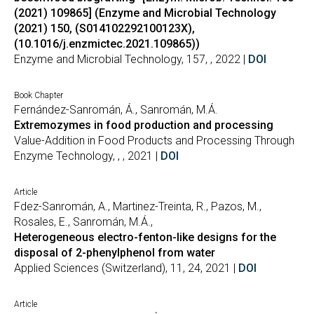
(2021) 109865] (Enzyme and Microbial Technology
(2021) 150, (S014102292100123X),
(10.1016/j.enzmictec.2021.109865))
Enzyme and Microbial Technology, 157, , 2022 |
DOI
Book Chapter
Fernández-Sanromán, Á., Sanromán, M.Á.
Extremozymes in food production and processing
Value-Addition in Food Products and Processing Through
Enzyme Technology, , , 2021 |
DOI
Article
Fdez-Sanromán, A., Martinez-Treinta, R., Pazos, M.,
Rosales, E., Sanromán, M.Á.,
Heterogeneous electro-fenton-like designs for the
disposal of 2-phenylphenol from water
Applied Sciences (Switzerland), 11, 24, 2021 |
DOI
Article