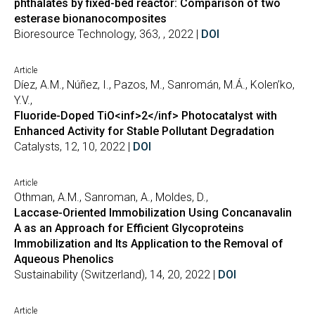
phthalates by fixed-bed reactor: Comparison of two
esterase bionanocomposites
Bioresource Technology, 363, , 2022 |
DOI
Article
Díez, A.M., Núñez, I., Pazos, M., Sanromán, M.Á., Kolen’ko,
Y.V.,
Fluoride-Doped TiO<inf>2</inf> Photocatalyst with
Enhanced Activity for Stable Pollutant Degradation
Catalysts, 12, 10, 2022 |
DOI
Article
Othman, A.M., Sanroman, A., Moldes, D.,
Laccase-Oriented Immobilization Using Concanavalin
A as an Approach for Efficient Glycoproteins
Immobilization and Its Application to the Removal of
Aqueous Phenolics
Sustainability (Switzerland), 14, 20, 2022 |
DOI
Article