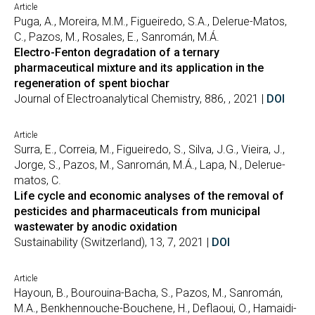
Article
Puga, A., Moreira, M.M., Figueiredo, S.A., Delerue-Matos,
C., Pazos, M., Rosales, E., Sanromán, M.Á.
Electro-Fenton degradation of a ternary
pharmaceutical mixture and its application in the
regeneration of spent biochar
Journal of Electroanalytical Chemistry, 886, , 2021 |
DOI
Article
Surra, E., Correia, M., Figueiredo, S., Silva, J.G., Vieira, J.,
Jorge, S., Pazos, M., Sanromán, M.Á., Lapa, N., Delerue-
matos, C.
Life cycle and economic analyses of the removal of
pesticides and pharmaceuticals from municipal
wastewater by anodic oxidation
Sustainability (Switzerland), 13, 7, 2021 |
DOI
Article
Hayoun, B., Bourouina-Bacha, S., Pazos, M., Sanromán,
M.A., Benkhennouche-Bouchene, H., Deflaoui, O., Hamaidi-