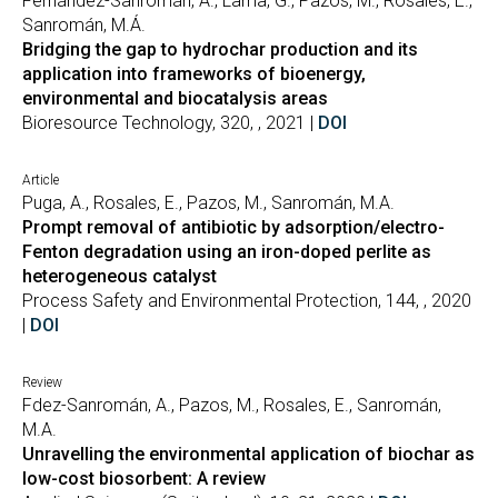
Fernández-Sanromán, Á., Lama, G., Pazos, M., Rosales, E.,
Sanromán, M.Á.
Bridging the gap to hydrochar production and its
application into frameworks of bioenergy,
environmental and biocatalysis areas
Bioresource Technology, 320, , 2021 |
DOI
Article
Puga, A., Rosales, E., Pazos, M., Sanromán, M.A.
Prompt removal of antibiotic by adsorption/electro-
Fenton degradation using an iron-doped perlite as
heterogeneous catalyst
Process Safety and Environmental Protection, 144, , 2020
|
DOI
Review
Fdez-Sanromán, A., Pazos, M., Rosales, E., Sanromán,
M.A.
Unravelling the environmental application of biochar as
low-cost biosorbent: A review