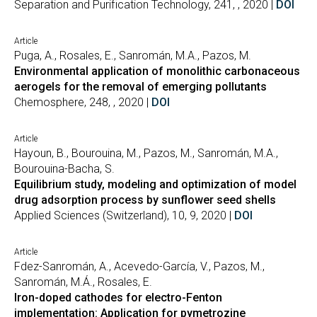
Separation and Purification Technology, 241, , 2020 |
DOI
Article
Puga, A., Rosales, E., Sanromán, M.A., Pazos, M.
Environmental application of monolithic carbonaceous
aerogels for the removal of emerging pollutants
Chemosphere, 248, , 2020 |
DOI
Article
Hayoun, B., Bourouina, M., Pazos, M., Sanromán, M.A.,
Bourouina-Bacha, S.
Equilibrium study, modeling and optimization of model
drug adsorption process by sunflower seed shells
Applied Sciences (Switzerland), 10, 9, 2020 |
DOI
Article
Fdez-Sanromán, A., Acevedo-García, V., Pazos, M.,
Sanromán, M.Á., Rosales, E.
Iron-doped cathodes for electro-Fenton
implementation: Application for pymetrozine