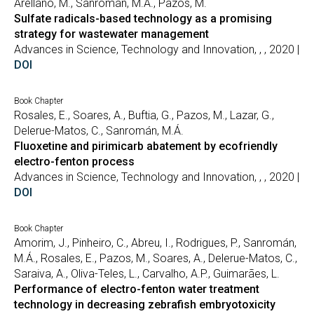
Arellano, M., Sanromán, M.Á., Pazos, M.
Sulfate radicals-based technology as a promising
strategy for wastewater management
Advances in Science, Technology and Innovation, , , 2020 |
DOI
Book Chapter
Rosales, E., Soares, A., Buftia, G., Pazos, M., Lazar, G.,
Delerue-Matos, C., Sanromán, M.Á.
Fluoxetine and pirimicarb abatement by ecofriendly
electro-fenton process
Advances in Science, Technology and Innovation, , , 2020 |
DOI
Book Chapter
Amorim, J., Pinheiro, C., Abreu, I., Rodrigues, P., Sanromán,
M.Á., Rosales, E., Pazos, M., Soares, A., Delerue-Matos, C.,
Saraiva, A., Oliva-Teles, L., Carvalho, A.P., Guimarães, L.
Performance of electro-fenton water treatment
technology in decreasing zebrafish embryotoxicity