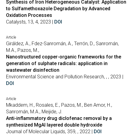
Synthesis of Iron Heterogeneous Catalyst: Application
to Sulfamethoxazole Degradation by Advanced
Oxidation Processes
Catalysts, 13, 4, 2023 |
DOI
Article
Giráldez, A., Fdez-Sanromán, A., Terrón, D., Sanromán,
M.A., Pazos, M.,
Nanostructured copper-organic frameworks for the
generation of sulphate radicals: application in
wastewater disinfection
Environmental Science and Pollution Research, , , 2023 |
DOI
Article
Mkaddem, H., Rosales, E., Pazos, M., Ben Amor, H.,
Sanromán, M.A., Meijide, J.
Anti-inflammatory drug diclofenac removal by a
synthesized MgAl layered double hydroxide
Journal of Molecular Liquids, 359, , 2022 |
DOI