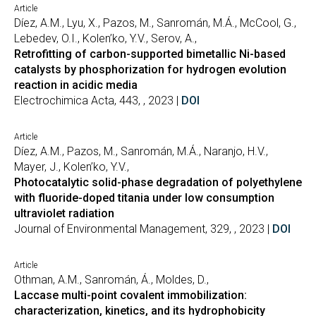
Article
Díez, A.M., Lyu, X., Pazos, M., Sanromán, M.Á., McCool, G.,
Lebedev, O.I., Kolen’ko, Y.V., Serov, A.,
Retrofitting of carbon-supported bimetallic Ni-based
catalysts by phosphorization for hydrogen evolution
reaction in acidic media
Electrochimica Acta, 443, , 2023 |
DOI
Article
Díez, A.M., Pazos, M., Sanromán, M.Á., Naranjo, H.V.,
Mayer, J., Kolen’ko, Y.V.,
Photocatalytic solid-phase degradation of polyethylene
with fluoride-doped titania under low consumption
ultraviolet radiation
Journal of Environmental Management, 329, , 2023 |
DOI
Article
Othman, A.M., Sanromán, Á., Moldes, D.,
Laccase multi-point covalent immobilization:
characterization, kinetics, and its hydrophobicity