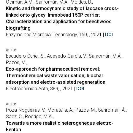
Othman, A.M., Sanromán, M.Á., Moldes, D.,
Kinetic and thermodynamic study of laccase cross-
linked onto glyoxyl Immobead 150P carrier:
Characterization and application for beechwood
biografting
Enzyme and Microbial Technology, 150, , 2021 |
DOI
Article
Escudero-Curiel, S., Acevedo-García, V., Sanromán, M.Á.,
Pazos, M.,
Eco-approach for pharmaceutical removal:
Thermochemical waste valorisation, biochar
adsorption and electro-assisted regeneration
Electrochimica Acta, 389, , 2021 |
DOI
Article
Poza-Nogueiras, V., Moratalla, Á., Pazos, M., Sanromán, Á.,
Sáez, C., Rodrigo, M.A.,
Towards a more realistic heterogeneous electro-
Fenton