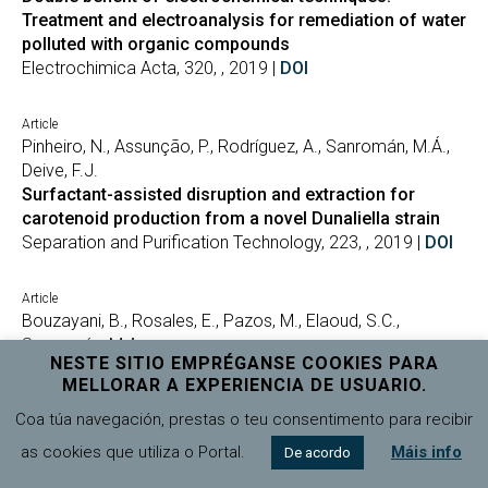
Treatment and electroanalysis for remediation of water
polluted with organic compounds
Electrochimica Acta, 320, , 2019 |
DOI
Article
Pinheiro, N., Assunção, P., Rodríguez, A., Sanromán, M.Á.,
Deive, F.J.
Surfactant-assisted disruption and extraction for
carotenoid production from a novel Dunaliella strain
Separation and Purification Technology, 223, , 2019 |
DOI
Article
Bouzayani, B., Rosales, E., Pazos, M., Elaoud, S.C.,
Sanromán, M.A.
NESTE SITIO EMPRÉGANSE COOKIES PARA
Homogeneous and heterogeneous peroxymonosulfate
MELLORAR A EXPERIENCIA DE USUARIO.
activation by transition metals for the degradation of
industrial leather dye
Coa túa navegación, prestas o teu consentimento para recibir
Journal of Cleaner Production, 228, , 2019 |
DOI
as cookies que utiliza o Portal.
Máis info
De acordo