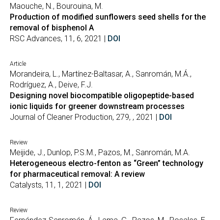
Maouche, N., Bourouina, M.
Production of modified sunflowers seed shells for the
removal of bisphenol A
RSC Advances, 11, 6, 2021 |
DOI
Article
Morandeira, L., Martínez-Baltasar, A., Sanromán, M.Á.,
Rodríguez, A., Deive, F.J.
Designing novel biocompatible oligopeptide-based
ionic liquids for greener downstream processes
Journal of Cleaner Production, 279, , 2021 |
DOI
Review
Meijide, J., Dunlop, P.S.M., Pazos, M., Sanromán, M.A.
Heterogeneous electro-fenton as “Green” technology
for pharmaceutical removal: A review
Catalysts, 11, 1, 2021 |
DOI
Review