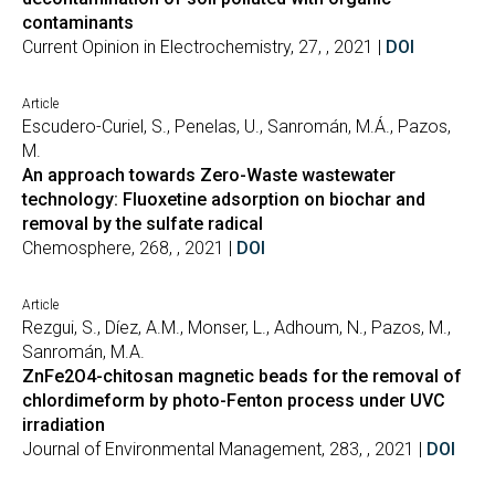
contaminants
Current Opinion in Electrochemistry, 27, , 2021 |
DOI
Article
Escudero-Curiel, S., Penelas, U., Sanromán, M.Á., Pazos,
M.
An approach towards Zero-Waste wastewater
technology: Fluoxetine adsorption on biochar and
removal by the sulfate radical
Chemosphere, 268, , 2021 |
DOI
Article
Rezgui, S., Díez, A.M., Monser, L., Adhoum, N., Pazos, M.,
Sanromán, M.A.
ZnFe2O4-chitosan magnetic beads for the removal of
chlordimeform by photo-Fenton process under UVC
irradiation
Journal of Environmental Management, 283, , 2021 |
DOI