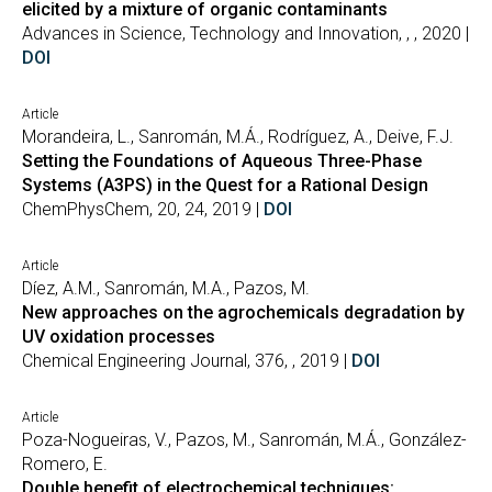
elicited by a mixture of organic contaminants
Advances in Science, Technology and Innovation, , , 2020 |
DOI
Article
Morandeira, L., Sanromán, M.Á., Rodríguez, A., Deive, F.J.
Setting the Foundations of Aqueous Three-Phase
Systems (A3PS) in the Quest for a Rational Design
ChemPhysChem, 20, 24, 2019 |
DOI
Article
Díez, A.M., Sanromán, M.A., Pazos, M.
New approaches on the agrochemicals degradation by
UV oxidation processes
Chemical Engineering Journal, 376, , 2019 |
DOI
Article
Poza-Nogueiras, V., Pazos, M., Sanromán, M.Á., González-
Romero, E.
Double benefit of electrochemical techniques: