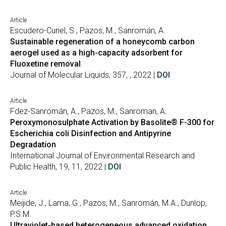
Article
Escudero-Curiel, S., Pazos, M., Sanromán, A.
Sustainable regeneration of a honeycomb carbon
aerogel used as a high-capacity adsorbent for
Fluoxetine removal
Journal of Molecular Liquids, 357, , 2022 |
DOI
Article
Fdez-Sanromán, A., Pazos, M., Sanroman, A.
Peroxymonosulphate Activation by Basolite® F-300 for
Escherichia coli Disinfection and Antipyrine
Degradation
International Journal of Environmental Research and
Public Health, 19, 11, 2022 |
DOI
Article
Meijide, J., Lama, G., Pazos, M., Sanromán, M.A., Dunlop,
P.S.M.
Ultraviolet-based heterogeneous advanced oxidation