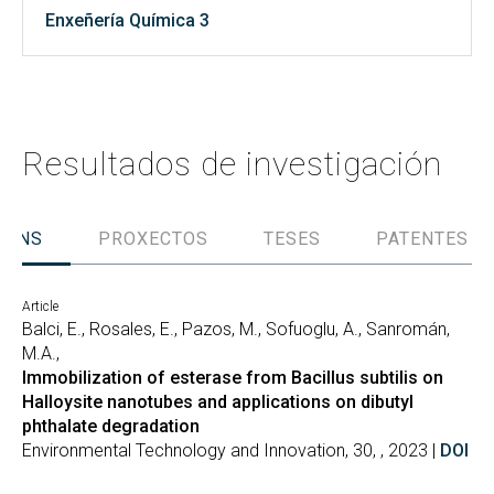
Enxeñería Química 3
Resultados de investigación
IÓNS
PROXECTOS
TESES
PATENTES
Article
Balci, E., Rosales, E., Pazos, M., Sofuoglu, A., Sanromán,
M.A.,
Immobilization of esterase from Bacillus subtilis on
Halloysite nanotubes and applications on dibutyl
phthalate degradation
Environmental Technology and Innovation, 30, , 2023 |
DOI