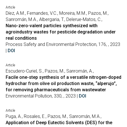
Article
Díez, A.M., Fernandes, V.C., Moreira, M.M., Pazos, M.,
Sanromán, M.A., Albergaria, T., Delerue-Matos, C.,
Nano-zero-valent particles synthesized with
agroindustry wastes for pesticide degradation under
real conditions
Process Safety and Environmental Protection, 176, , 2023
|
DOI
Article
Escudero-Curiel, S., Pazos, M., Sanromán, A.,
Facile one-step synthesis of a versatile nitrogen-doped
hydrochar from olive oil production waste, “alperujo”,
for removing pharmaceuticals from wastewater
Environmental Pollution, 330, , 2023 |
DOI
Article
Puga, A., Rosales, E., Pazos, M., Sanromán, M.A.,
Application of Deep Eutectic Solvents (DES) for the