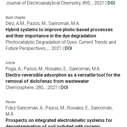
Journal of Electroanalytical Chemistry, 895, , 2021 |
DOI
Book Chapter
Díez, A.M., Pazos, M., Sanromán, M.A.
Hybrid systems to improve photo-based processes
and their importance in the dye degradation
Photocatalytic Degradation of Dyes: Current Trends and
Future Perspectives, , , 2021 |
DOI
Article
Puga, A., Pazos, M., Rosales, E., Sanromán, M.A.
Electro-reversible adsorption as a versatile tool for the
removal of diclofenac from wastewater
Chemosphere, 280, , 2021 |
DOI
Review
Fdez-Sanromán, A., Pazos, M., Rosales, E., Sanromán,
M.Á.
Prospects on integrated electrokinetic systems for
decontamination of soil polluted with organic