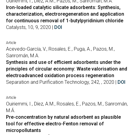
Ouiriemmi, I., Díez, A.M., Pazos, M., Sanromán, M.Á.
Iron-loaded catalytic silicate adsorbents: Synthesis,
characterization, electroregeneration and application
for continuous removal of 1-butylpyridinium chloride
Catalysts, 10, 9, 2020 |
DOI
Article
Acevedo-García, V., Rosales, E., Puga, A., Pazos, M.,
Sanromán, M.A.
Synthesis and use of efficient adsorbents under the
principles of circular economy: Waste valorisation and
electroadvanced oxidation process regeneration
Separation and Purification Technology, 242, , 2020 |
DOI
Article
Ouiriemmi, I., Díez, A.M., Rosales, E., Pazos, M., Sanromán,
M.Á.
Pre-concentration by natural adsorbent as plausible
tool for effective electro-Fenton removal of
micropollutants