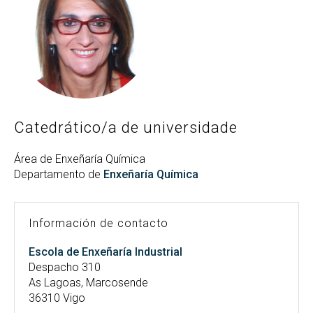
Buscar
Twitter
Instagram
Youtube
Linkedin
BUSCAR
Search
ES
EN
por:
Catedrático/a de universidade
Área de Enxeñaría Química
Departamento de
Enxeñaría Química
Información de contacto
Escola de Enxeñaría Industrial
Despacho 310
As Lagoas, Marcosende
36310 Vigo