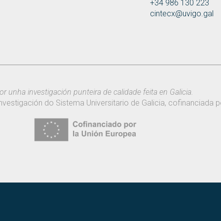
+34 986 130 223
cintecx@uvigo.gal
or unha investigación punteira de calidade feita en Galicia.
nvestigación do Sistema Universitario de Galicia, cofinanciada