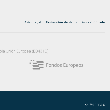
MENÚ ADICIONAL
Aviso legal
Protección de datos
Accesibilidade
 pola Unión Europea (ED431G)
Ver máis