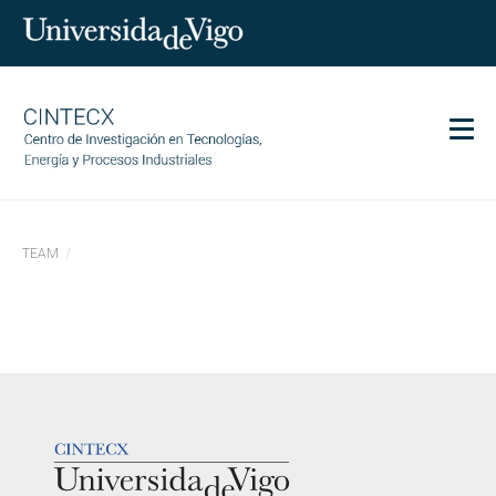
Men
CINTECX
TEAM
Investigación
Transferencia
Servizos
Ciencia e sociedade
Comunicación
LOGOTIPO
Igualdade