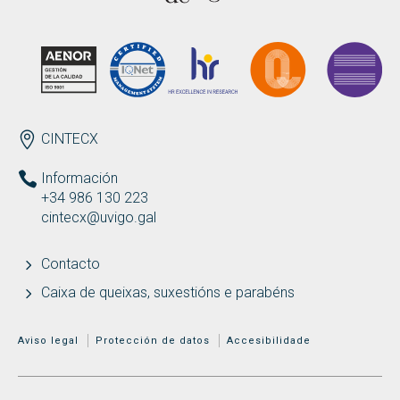
Buscar
Twitter
Instagram
Youtube
Linkedin
BUSCAR
Search
ES
EN
por:
ENDEREZO
CINTECX
Información
+34 986 130 223
cintecx@uvigo.gal
Contacto
Caixa de queixas, suxestións e parabéns
MENÚ ADICIONAL
Aviso legal
Protección de datos
Accesibilidade