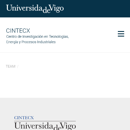
Men
CINTECX
TEAM
Investigación
Transferencia
Servizos
Ciencia e sociedade
Comunicación
LOGOTIPO
Igualdade