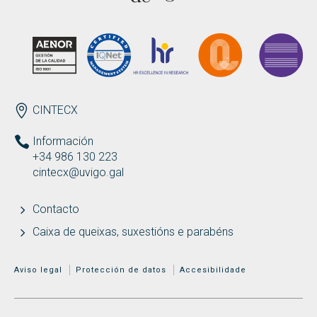
Buscar
Twitter
Instagram
Youtube
Linkedin
BUSCAR
Search
ES
EN
por:
ENDEREZO
CINTECX
Información
+34 986 130 223
cintecx@uvigo.gal
Contacto
Caixa de queixas, suxestións e parabéns
MENÚ ADICIONAL
Aviso legal
Protección de datos
Accesibilidade