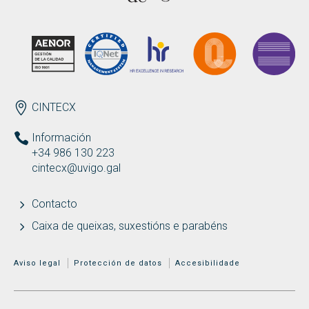
Buscar
Twitter
Instagram
Youtube
Linkedin
BUSCAR
Search
ES
EN
por:
ENDEREZO
CINTECX
Información
+34 986 130 223
cintecx@uvigo.gal
Contacto
Caixa de queixas, suxestións e parabéns
MENÚ ADICIONAL
Aviso legal
Protección de datos
Accesibilidade