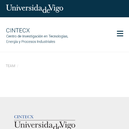
Men
CINTECX
TEAM
Investigación
Transferencia
Servizos
Ciencia e sociedade
Comunicación
LOGOTIPO
Igualdade