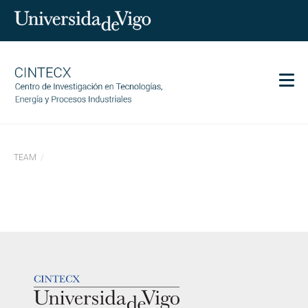
Men
CINTECX
TEAM
Investigación
Transferencia
Servizos
Ciencia e sociedade
Comunicación
LOGOTIPO
Igualdade