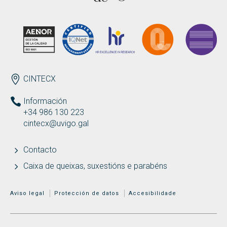
Buscar
Twitter
Instagram
Youtube
Linkedin
BUSCAR
Search
ES
EN
por:
ENDEREZO
CINTECX
Información
+34 986 130 223
cintecx@uvigo.gal
Contacto
Caixa de queixas, suxestións e parabéns
MENÚ ADICIONAL
Aviso legal
Protección de datos
Accesibilidade