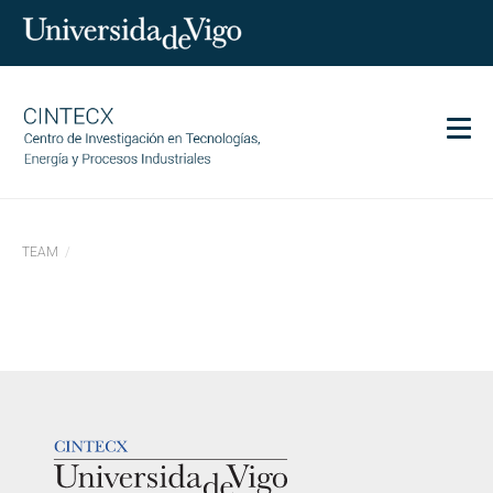
Men
CINTECX
TEAM
Investigación
Transferencia
Servizos
Ciencia e sociedade
Comunicación
LOGOTIPO
Igualdade