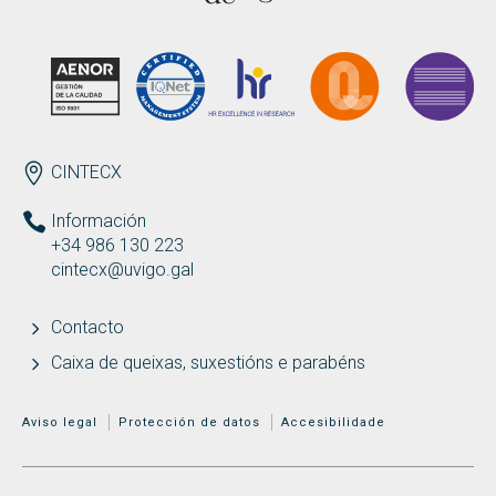
Buscar
Twitter
Instagram
Youtube
Linkedin
BUSCAR
Search
ES
EN
por:
ENDEREZO
CINTECX
Información
+34 986 130 223
cintecx@uvigo.gal
Contacto
Caixa de queixas, suxestións e parabéns
MENÚ ADICIONAL
Aviso legal
Protección de datos
Accesibilidade