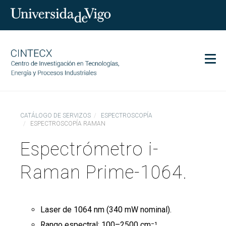
Men
CINTECX
CATÁLOGO DE SERVIZOS
ESPECTROSCOPÍA
Investigación
ESPECTROSCOPÍA RAMAN
Transferencia
Espectrómetro i-
Servizos
Raman Prime-1064.
Ciencia e sociedade
Comunicación
Igualdade
Laser de 1064 nm (340 mW nominal).
Rango espectral: 100–2500 cm⁻¹.