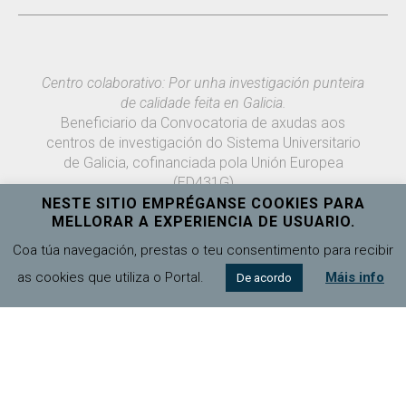
Centro colaborativo: Por unha investigación punteira
de calidade feita en Galicia.
Beneficiario da Convocatoria de axudas aos
centros de investigación do Sistema Universitario
de Galicia, cofinanciada pola Unión Europea
(ED431G)
NESTE SITIO EMPRÉGANSE COOKIES PARA
MELLORAR A EXPERIENCIA DE USUARIO.
Coa túa navegación, prestas o teu consentimento para recibir
as cookies que utiliza o Portal.
Máis info
De acordo