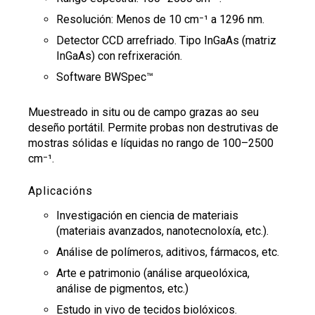
Resolución: Menos de 10 cm⁻¹ a 1296 nm.
Buscar
Twitter
Instagram
Youtube
Linkedin
BUSCAR
Search
ES
EN
Detector CCD arrefriado. Tipo InGaAs (matriz
por:
InGaAs) con refrixeración.
Software BWSpec™
Muestreado in situ ou de campo grazas ao seu
deseño portátil. Permite probas non destrutivas de
mostras sólidas e líquidas no rango de 100–2500
cm⁻¹.
Aplicacións
Investigación en ciencia de materiais
(materiais avanzados, nanotecnoloxía, etc.).
Análise de polímeros, aditivos, fármacos, etc.
Arte e patrimonio (análise arqueolóxica,
análise de pigmentos, etc.)
Estudo in vivo de tecidos biolóxicos.