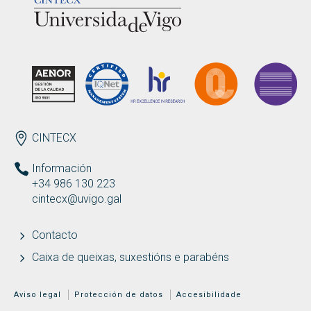
ENDEREZO
CINTECX
Información
+34 986 130 223
cintecx@uvigo.gal
Contacto
Caixa de queixas, suxestións e parabéns
MENÚ ADICIONAL
Aviso legal
Protección de datos
Accesibilidade