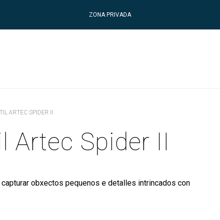
ZONA PRIVADA
L ARTEC SPIDER II
l Artec Spider II
ra capturar obxectos pequenos e detalles intrincados con