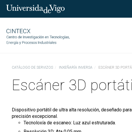
CATÁLOGO DE SERVIZOS
INXEÑARÍA INVERSA
ESCÁNER 3D PORTÁTI
CINTECX
Escáner 3D portáti
Investigación
Quen somos
Transferencia
Gobernanza
Áreas de investigación
Equipo
Servizos
CINTECX Annual Challenge
Dispositivo portátil de ultra alta resolución, deseñado pa
Socios tecnolóxicos
Indicadores
precisión excepcional.
Publicacións
Ciencia e sociedade
Contratos con empresas
Transparencia
Tecnoloxía de escaneo: Luz azul estruturada.
Instalacións
Proxectos
Patentes
Traballa con nós
Resolución 3D: Ata 0,05 mm.