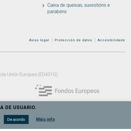
Caixa de queixas, suxestións e
parabéns
MENÚ ADICIONAL
Aviso legal
Protección de datos
Accesibilidade
 pola Unión Europea (ED431G)
A DE USUARIO.
Máis info
De acordo