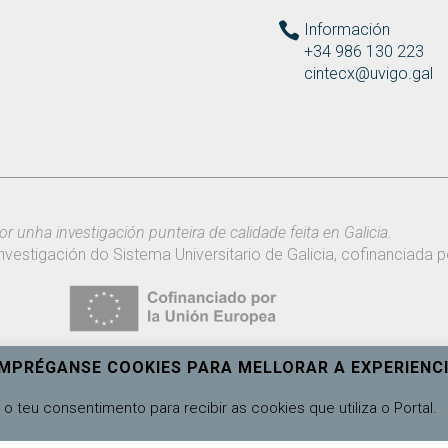
Información
+34 986 130 223
cintecx@uvigo.gal
or unha investigación punteira de calidade feita en Galicia.
nvestigación do Sistema Universitario de Galicia, cofinanciada
EMPRÉGANSE COOKIES PARA MELLORAR A EXPERIENCI
o teu consentimento para recibir as cookies que utiliza o Portal.