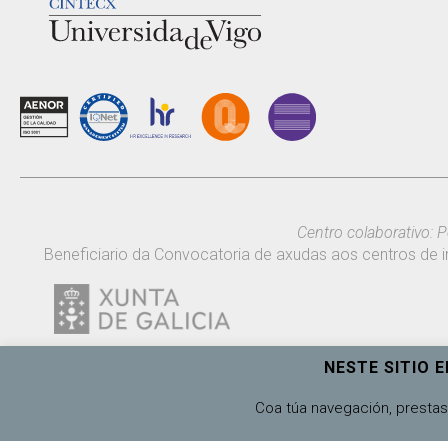
Centro colaborativo: P
Beneficiario da Convocatoria de axudas aos centros de i
NESTE SITIO 
Coa túa navegación, prestas 