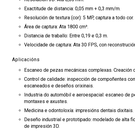
Comunicación
Catálogo de servizos
Achegas a congresos
Divulgación científica
Spin offs
Exactitude de distancia: 0,05 mm + 0,3 mm/m.
Teses
Igualdade
Alerta verde
Novas
Resolución de textura (cor): 5 MP, captura a todo cor.
Eventos
Área de captura: Ata 1800 cm³.
Política de igualdade
Calendario
Distancia de traballo: Entre 0,19 e 0,3 m.
Igualdade na investigación
Buscar
Twitter
Instagram
Youtube
Linkedin
Prensa
BUSCAR
Search
Velocidade de captura: Ata 30 FPS, con reconstrució
ES
EN
Igualdade en CINTECX
por:
Aplicacións
Escaneo de pezas mecánicas complexas. Creación d
Control de calidade: inspección de compoñentes co
escaneados e deseños orixinais.
Industria do automóbil e aeroespacial: escaneo de 
montaxes e axustes.
Medicina e odontoloxía: impresións dentais dixitais
Deseño industrial e prototipado: modelado de alta 
de impresión 3D.