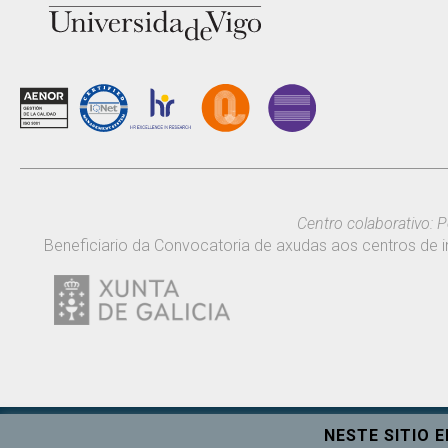
Centro colaborativo: P
Beneficiario da Convocatoria de axudas aos centros de i
NESTE SITIO 