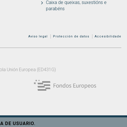
Caixa de queixas, suxestións e
parabéns
MENÚ ADICIONAL
Aviso legal
Protección de datos
Accesibilidade
 pola Unión Europea (ED431G)
A DE USUARIO.