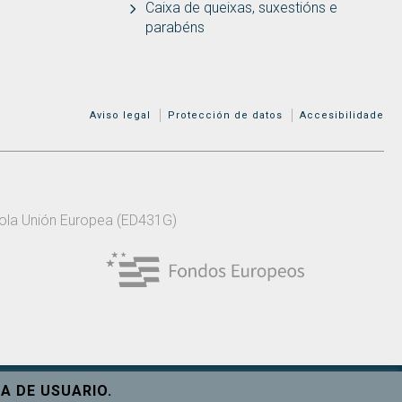
Caixa de queixas, suxestións e
parabéns
MENÚ ADICIONAL
Aviso legal
Protección de datos
Accesibilidade
 pola Unión Europea (ED431G)
A DE USUARIO.