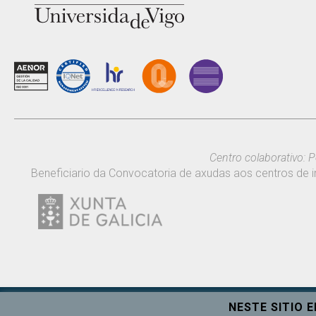
Centro colaborativo: P
Beneficiario da Convocatoria de axudas aos centros de i
NESTE SITIO 