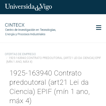
Men
CINTECX
OFERTAS DE EMPREGO
Investigación
1925-163940 CONTRATO PREDOUTORAL (ART21 LEI DA CIENCIA) EPIF
(MÍN 1 ANO, MÁX 4)
Transferencia
1925-163940 Contrato
Servizos
Ciencia e sociedade
predoutoral (art21 Lei da
Comunicación
Ciencia) EPIF (mín 1 ano,
Igualdade
máx 4)