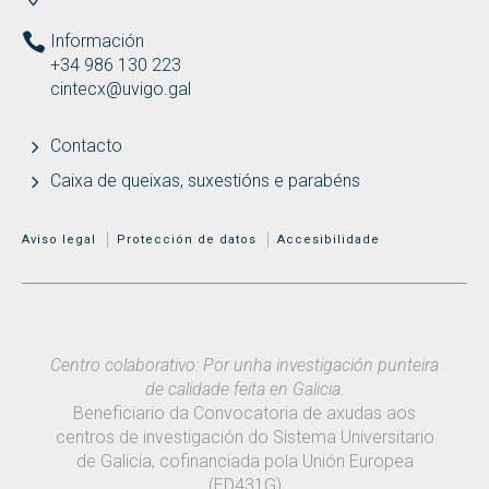
Información
+34 986 130 223
cintecx@uvigo.gal
Contacto
Caixa de queixas, suxestións e parabéns
MENÚ ADICIONAL
Aviso legal
Protección de datos
Accesibilidade
Centro colaborativo: Por unha investigación punteira
de calidade feita en Galicia.
Beneficiario da Convocatoria de axudas aos
centros de investigación do Sistema Universitario
de Galicia, cofinanciada pola Unión Europea
(ED431G)