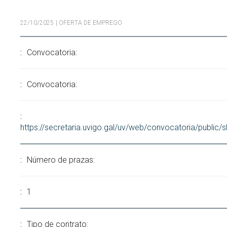
Buscar
Twitter
Instagram
Youtube
Linkedin
BUSCAR
22/10/2025
| OFERTA DE EMPREGO
Search
ES
EN
por:
Convocatoria:
Convocatoria:
https://secretaria.uvigo.gal/uv/web/convocatoria/public
Número de prazas:
1
Tipo de contrato: