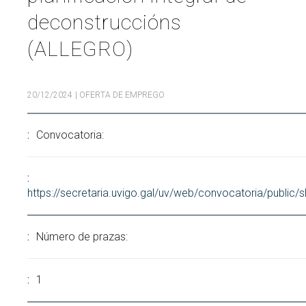
deconstruccións
Buscar
Twitter
Instagram
Youtube
Linkedin
BUSCAR
Search
ES
EN
por:
(ALLEGRO)
20/12/2024
| OFERTA DE EMPREGO
Convocatoria:
https://secretaria.uvigo.gal/uv/web/convocatoria/public
Número de prazas:
1