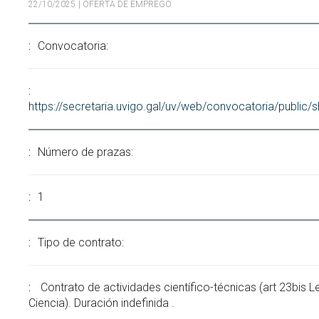
22/10/2025
| OFERTA DE EMPREGO
Buscar
Twitter
Instagram
Youtube
Linkedin
BUSCAR
Search
ES
EN
por:
Convocatoria:
https://secretaria.uvigo.gal/uv/web/convocatoria/public
Número de prazas:
1
Tipo de contrato:
Contrato de actividades científico-técnicas (art 23bis L
Ciencia). Duración indefinida .