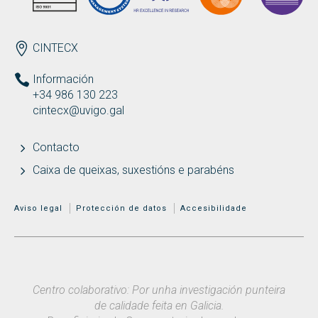
ENDEREZO
CINTECX
Información
+34 986 130 223
cintecx@uvigo.gal
Contacto
Caixa de queixas, suxestións e parabéns
MENÚ ADICIONAL
Aviso legal
Protección de datos
Accesibilidade
Centro colaborativo: Por unha investigación punteira
de calidade feita en Galicia.