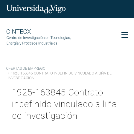
Men
CINTECX
OFERTAS DE EMPREGO
Investigación
1925-163845 CONTRATO INDEFINIDO VINCULADO A LIÑA DE
INVESTIGACIÓN
Transferencia
1925-163845 Contrato
Servizos
Ciencia e sociedade
indefinido vinculado a liña
Comunicación
de investigación
Igualdade