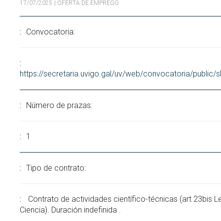
17/07/2025
| OFERTA DE EMPREGO
Buscar
Twitter
Instagram
Youtube
Linkedin
BUSCAR
Search
ES
EN
por:
Convocatoria:
https://secretaria.uvigo.gal/uv/web/convocatoria/public
Número de prazas:
1
Tipo de contrato:
Contrato de actividades científico-técnicas (art 23bis L
Ciencia). Duración indefinida .