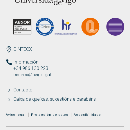
ENDEREZO
CINTECX
Información
+34 986 130 223
cintecx@uvigo.gal
Contacto
Caixa de queixas, suxestións e parabéns
MENÚ ADICIONAL
Aviso legal
Protección de datos
Accesibilidade