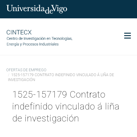
Men
CINTECX
OFERTAS DE EMPREGO
Investigación
1525-157179 CONTRATO INDEFINIDO VINCULADO Á LIÑA DE
INVESTIGACIÓN
Transferencia
1525-157179 Contrato
Servizos
Ciencia e sociedade
indefinido vinculado á liña
Comunicación
de investigación
Igualdade