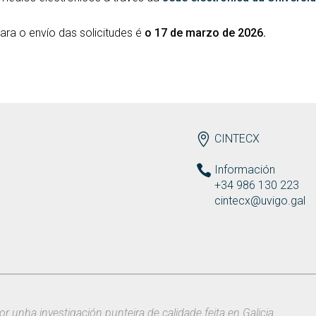
para o envío das solicitudes é
o 17 de marzo de 2026.
ENDEREZO
CINTECX
Información
+34 986 130 223
cintecx@uvigo.gal
or unha investigación punteira de calidade feita en Galicia.