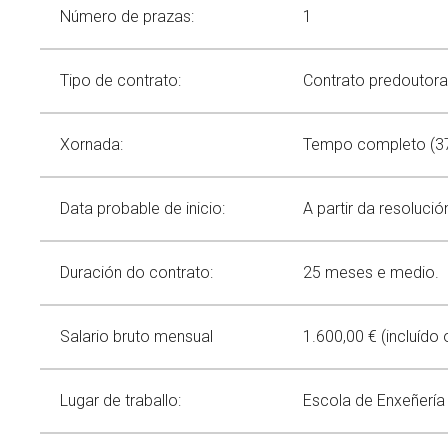
Comunicación
Catálogo de servizos
Achegas a congresos
Divulgación científica
Número de prazas:
1
Spin offs
Teses
Igualdade
Alerta verde
Novas
Tipo de contrato:
Eventos
Contrato predoutoral
Política de igualdade
Calendario
Igualdade na investigación
Buscar
Twitter
Instagram
Youtube
Linkedin
Prensa
BUSCAR
Search
Xornada:
Tempo completo (37
ES
EN
Igualdade en CINTECX
por:
Data probable de inicio:
A partir da resoluc
Duración do contrato:
25 meses e medio.
Salario bruto mensual
1.600,00 € (incluído
Lugar de traballo:
Escola de Enxeñería 