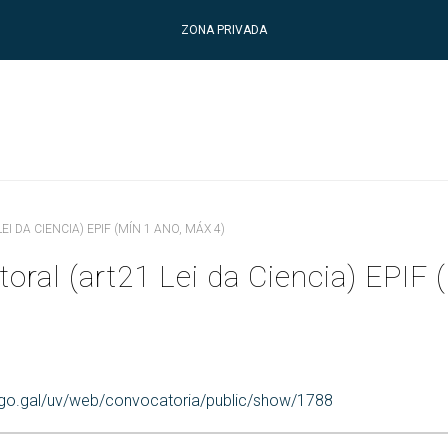
ZONA PRIVADA
 DA CIENCIA) EPIF (MÍN 1 ANO, MÁX 4)
ral (art21 Lei da Ciencia) EPIF 
uvigo.gal/uv/web/convocatoria/public/show/1788