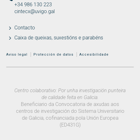
+34 986 130 223
cintecx@uvigo.gal
Contacto
Caixa de queixas, suxestións e parabéns
MENÚ ADICIONAL
Aviso legal
Protección de datos
Accesibilidade
Centro colaborativo: Por unha investigación punteira
de calidade feita en Galicia.
Beneficiario da Convocatoria de axudas aos
centros de investigación do Sistema Universitario
de Galicia, cofinanciada pola Unión Europea
(ED431G)