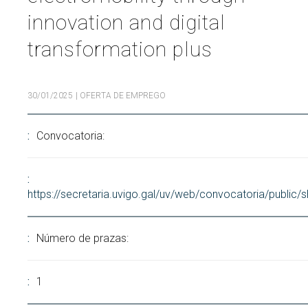
innovation and digital
Buscar
Twitter
Instagram
Youtube
Linkedin
BUSCAR
Search
ES
EN
por:
transformation plus
30/01/2025
| OFERTA DE EMPREGO
Convocatoria:
https://secretaria.uvigo.gal/uv/web/convocatoria/public
Número de prazas:
1