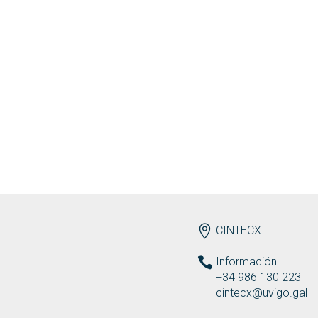
ENDEREZO
CINTECX
Información
+34 986 130 223
cintecx@uvigo.gal