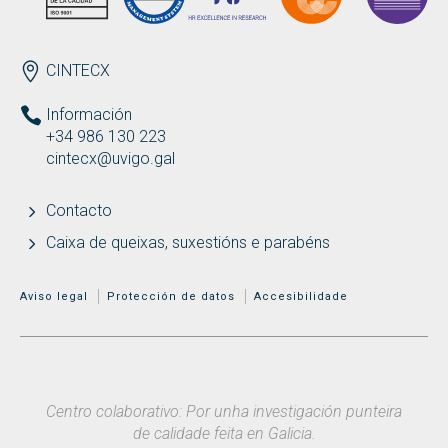
ENDEREZO
CINTECX
Información
+34 986 130 223
cintecx@uvigo.gal
Contacto
Caixa de queixas, suxestións e parabéns
MENÚ ADICIONAL
Aviso legal
Protección de datos
Accesibilidade
Centro colaborativo: Por unha investigación punteira
de calidade feita en Galicia.