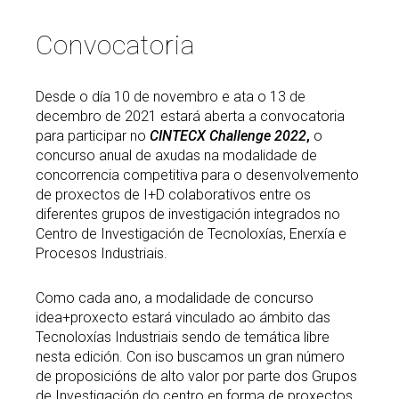
Buscar
Twitter
Instagram
Youtube
Linkedin
Convocatoria
BUSCAR
Search
ES
EN
por:
Desde o día 10 de novembro e ata o 13 de
decembro de 2021 estará aberta a convocatoria
para participar no
CINTECX Challenge 2022
,
o
concurso anual de axudas na modalidade de
concorrencia competitiva para o desenvolvemento
de proxectos de I+D colaborativos entre os
diferentes grupos de investigación integrados no
Centro de Investigación de Tecnoloxías, Enerxía e
Procesos Industriais.
Como cada ano, a modalidade de concurso
idea+proxecto estará vinculado ao ámbito das
Tecnoloxías Industriais sendo de temática libre
nesta edición. Con iso buscamos un gran número
de proposicións de alto valor por parte dos Grupos
de Investigación do centro en forma de proxectos