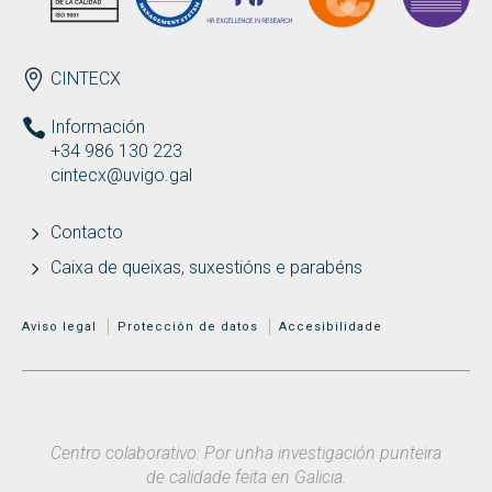
ENDEREZO
CINTECX
Información
+34 986 130 223
cintecx@uvigo.gal
Contacto
Caixa de queixas, suxestións e parabéns
MENÚ ADICIONAL
Aviso legal
Protección de datos
Accesibilidade
Centro colaborativo: Por unha investigación punteira
de calidade feita en Galicia.